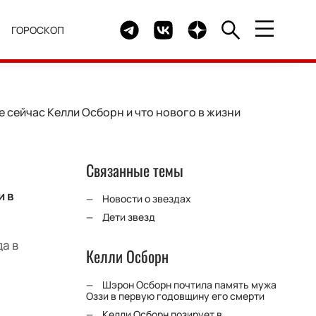
Telegram канал HELLO
Группа HELLO Вконтакте
Канал HELLO в Дзен
Я
ГОРОСКОП
 сейчас Келли Осборн и что нового в жизни
Связанные темы
и в
Новости о звездах
Дети звезд
а в
Келли Осборн
Шэрон Осборн почтила память мужа
Оззи в первую годовщину его смерти
Келли Осборн позирует в