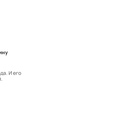
ину
да. И его
й.