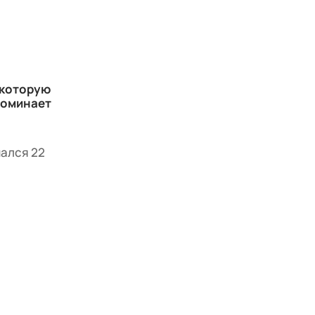
, которую
поминает
чался 22