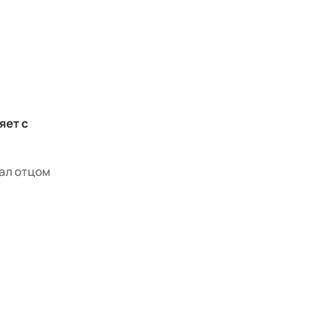
яет с
тал отцом