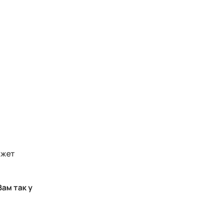
ажет
ам так у