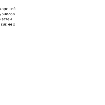
- хороший
журналов
а затем
 как не о