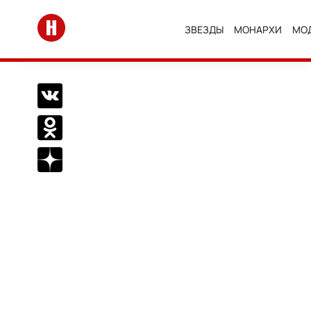
Перейти на главную
ЗВЕЗДЫ
МОНАРХИ
МО
Поделиться Вконтакте
Поделиться в Одноклассниках
Подписаться на нас в Дзен