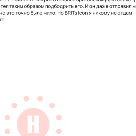
отел таким образом подбодрить его. И он даже отправил м
 но это точно было мило. Но BRITs Icon я никому не отдам 
то.