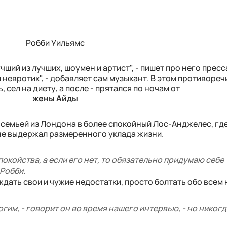
Робби Уильямс
чший из лучших, шоумен и артист", - пишет про него пресс
 невротик", - добавляет сам музыкант. В этом противореч
, сел на диету, а после - прятался по ночам от
жены Айды
с семьей из Лондона в более спокойный Лос-Анджелес, гд
 не выдержал размеренного уклада жизни.
покойства, а если его нет, то обязательно придумаю себе
 Робби.
дать свои и чужие недостатки, просто болтать обо всем н
гим, - говорит он во время нашего интервью, - но никогд