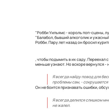
"Робби Уильямс - король поп-сцены, лу
"Балабол, бывший алкоголик и ужасный
Робби. Пару лет назад он бросил курить
, чтобы подымить в их саду. Переехал 
меньше узнают. Но вскоре вернулся -
Я всегда найду повод для бес
проблемы сам, - сокрушается
Он не боится признавать ошибки, обсуж
Я всегда делился слишком мно
не жалел.