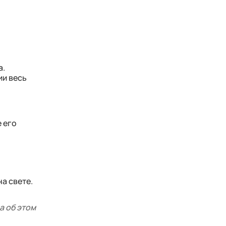
а.
ии весь
е его
а свете.
а об этом