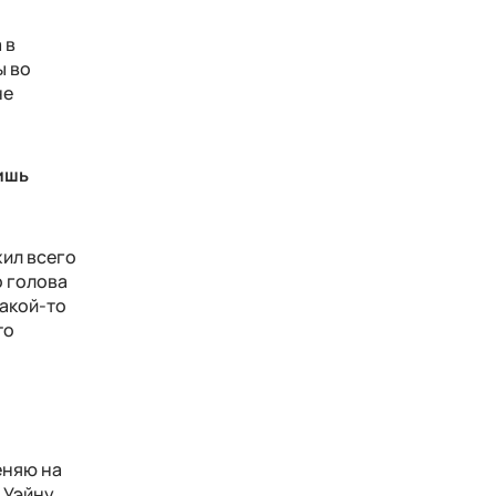
 в
ы во
не
лишь
жил всего
о голова
какой-то
то
еняю на
у Уэйну