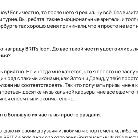
оу! Если честно, то после него я решил: ну всё, без визита
 турне. Вы, ребята, такие эмоциональные зрители, и толп
рбурге так хорошо меня принимали, что я просто не мог 
 награду BRITs Icon. До вас такой чести удостоились 
ния?
нь приятно. Но иногда мне кажется, что я просто не заслу
ин ряд с такими иконами, как Элтон и Дэвид, у тебя прост
олжен им соответствовать. Так что получать призы мне в 
на третьем десятке музыкальной карьеры мне всё еще что-
рылся слоем пыли окончательно.
 что большую их часть вы просто раздали.
 отдаю их своим друзьям и любимым спортсменам, либо м
в BRIT Awards я как раз отправил британскому футболист