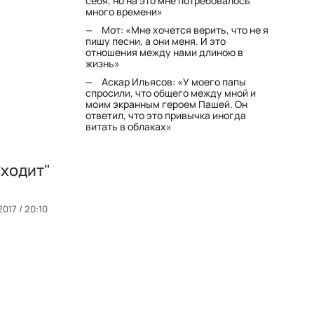
себя, но на это мне потребовалось
много времени»
Мот: «Мне хочется верить, что не я
пишу песни, а они меня. И это
отношения между нами длиною в
жизнь»
Аскар Ильясов: «У моего папы
спросили, что общего между мной и
моим экранным героем Пашей. Он
ответил, что это привычка иногда
витать в облаках»
уходит"
017 / 20:10