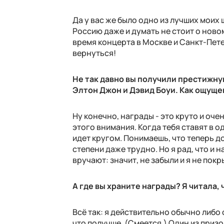
Да у вас же было одно из лучших моих ш
Россию даже и думать не стоит о новом
время концерта в Москве и Санкт-Пете
вернуться!
Не так давно вы получили престижную
Элтон Джон и Дэвид Боуи. Как ощуще
Ну конечно, награды - это круто и оче
этого внимания. Когда тебя ставят в од
идет кругом. Понимаешь, что теперь д
степени даже трудно. Но я рад, что и 
вручают: значит, не забыли и я не пок
А где вы храните награды? Я читала,
Всё так: я действительно обычно либо
что получше. (Смеется.) Один из призо