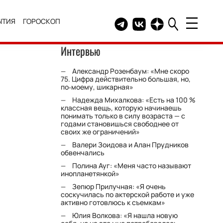
ЫТИЯ
ГОРОСКОП
Telegram канал HELLO
Группа HELLO Вконтакт
Канал HELLO в Дзе
Интервью
Александр Розенбаум: «Мне скоро
75. Цифра действительно большая, но,
по‑моему, шикарная»
Надежда Михалкова: «Есть на 100 %
классная вещь, которую начинаешь
понимать только в силу возраста — с
годами становишься свободнее от
своих же ограничений»
Валери Зоидова и Алан Прудников
обвенчались
Полина Ауг: «Меня часто называют
инопланетянкой»
Зепюр Прилучная: «Я очень
соскучилась по актерской работе и уже
активно готовлюсь к съемкам»
Юлия Волкова: «Я нашла новую