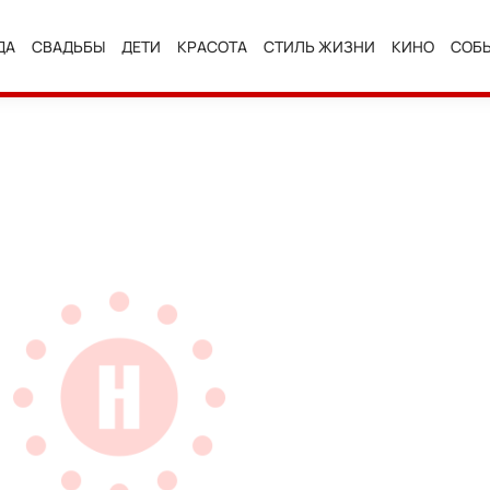
ДА
СВАДЬБЫ
ДЕТИ
КРАСОТА
СТИЛЬ ЖИЗНИ
КИНО
СОБ