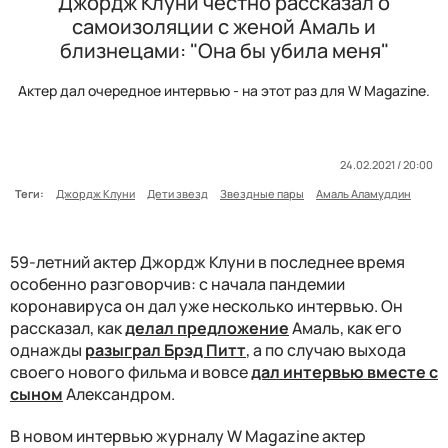
Джордж Клуни честно рассказал о
самоизоляции с женой Амаль и
близнецами: "Она бы убила меня"
Актер дал очередное интервью - на этот раз для W Magazine.
24.02.2021 / 20:00
Теги:
Джордж Клуни
Дети звезд
Звездные пары
Амаль Аламуддин
59-летний актер Джордж Клуни в последнее время
особенно разговорчив: с начала пандемии
коронавируса он дал уже несколько интервью. Он
рассказал, как
делал предложение
Амаль, как его
однажды
разыграл Брэд Питт
, а по случаю выхода
своего нового фильма и вовсе
дал интервью вместе с
сыном
Александром.
В новом интервью журналу W Magazine актер