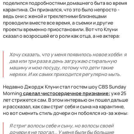
поделился подробностями домашнего быта во время
карантина. Он признался, что это было непросто -
ведь они с женой и трехлетними близнецами
проводили вместе все время, а съемки и другие
проекты временно приостановили. Вот что Клуни
сказал о возросшей его роли как отца, а не актера:
Хочу сказать, что у меня появилось новое хобби: я
два или три раза в день загружаю стиральную
машину и мою посуду, потому что дети такие
неряхи. И их самих приходится регулярно мыть.
Недавно
Джордж Клуни стал гостем шоу CBS Sunday
Morning
сделал чистосердечное признание:
уже 25
лет стрижется сам. В этом интервью он пошел дальше
и рассказал, как сам стриг себя и сына на карантине,
но вот сменить стиль дочери он побоялся из-за жены:
Я стриг волосы себе и сыну, но волосы своей
дочери я не трогал... У меня были бы большие