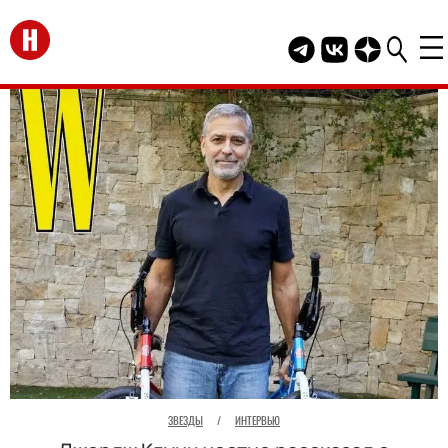
Перейти на главную
Telegram канал HEL
Группа HELLO В
Канал HELLO
ЗВЕЗДЫ
/
ИНТЕРВЬЮ