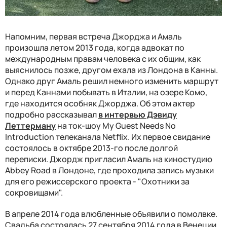
Напомним,
первая встреча Джорджа и Амаль
произошла летом 2013 года, когда адвокат по
международным правам человека с их общим, как
выяснилось позже, другом ехала из Лондона в Канны.
Однако друг Амаль решил немного изменить маршрут
и перед Каннами побывать в Италии, на озере Комо,
где находится особняк Джорджа. Об этом актер
подробно рассказывал
в интервью Дэвиду
Леттерману
на ток-шоу My Guest Needs No
Introduction телеканала Netflix.
Их первое свидание
состоялось в октябре 2013-го после долгой
переписки. Джордж пригласил Амаль на киностудию
Abbey Road в Лондоне, где проходила запись музыки
для его режиссерского проекта - "Охотники за
сокровищами".
В апреле 2014 года влюбленные объявили о помолвке.
Свадьба состоялась 27 сентября 2014 года в Венеции,