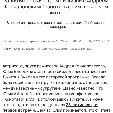
Юлия Высоцкая о детях и жизни с Андреем
Кончаловским: "Работать с ним легче, чем
жить"
В новом интервью актриса рассказала о семейной жизни с
режиссером.
Фото:
Instagram, архивы пресс-служб
Текст:
HELLO
08.10.2021 / 11:10
Теги:
Юлия Высоцкая
Андрей Кончаловский
Звездные пары
Актриса, супруга режиссера Андрея Кончаловского,
Юлия Высоцкая стала гостьей журналиста и писателя
Дмитрия Быкова в его авторской программе. Беседа
была посвящена театру, кино и, конечно, отношениям
между известными супругами. Давно известно, что
Юлия и Андрей познакомились на кинофестивале
"Кинотавр" в Сочи, столкнувшись в лифте. А в июне
этого года пара отпраздновала
25-летие со дня
первой встречи
. Сейчас Юлия признается, что считает