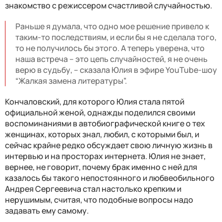
знакомство с режиссером счастливой случайностью.
Раньше я думала, что одно мое решение привело к
таким-то последствиям, и если бы я не сделала того,
то не получилось бы этого. А теперь уверена, что
наша встреча – это цепь случайностей, я не очень
верю в судьбу, – сказала Юлия в эфире YouTube-шоу
“Жалкая замена литературы”.
Кончаловский, для которого Юлия стала пятой
официальной женой, однажды поделился своими
воспоминаниями в автобиографической книге о тех
женщинах, которых знал, любил, с которыми был, и
сейчас крайне редко обсуждает свою личную жизнь в
интервью и на просторах интернета. Юлия не знает,
вернее, не говорит, почему брак именно с ней для
казалось бы такого непостоянного и любвеобильного
Андрея Сергеевича стал настолько крепким и
нерушимым, считая, что подобные вопросы надо
задавать ему самому.