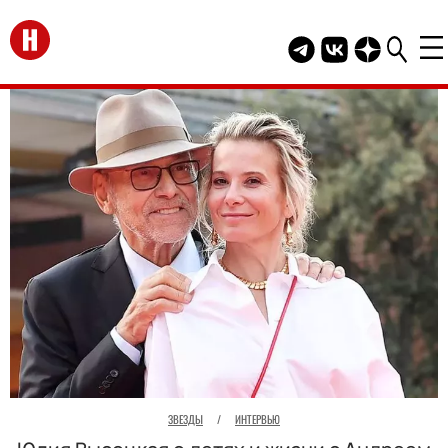
Перейти на главную
Telegram канал HEL
Группа HELLO В
Канал HELLO
ЗВЕЗДЫ
/
ИНТЕРВЬЮ