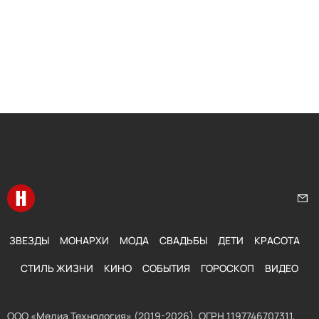
Перейти на главную
Нап
ЗВЕЗДЫ
МОНАРХИ
МОДА
СВАДЬБЫ
ДЕТИ
КРАСОТА
СТИЛЬ ЖИЗНИ
КИНО
СОБЫТИЯ
ГОРОСКОП
ВИДЕО
ООО «Медиа Технология» (2019-2026). ОГРН 1197746707311,