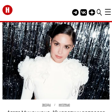
Перейти на главную
Telegram канал HEL
Группа HELLO В
Канал HELLO
ЗВЕЗДЫ
/
ИНТЕРВЬЮ