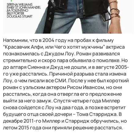
Напомним, что в 2004 году на пробах к фильму
“Красавчик Алфи, или Чего хотят мужчины” актриса
познакомилась с Джудом Лоу. Роман развивался
стремительно и скоро пара объявила о помолвке. Но
до алтаря Сиенна и Джуд не дошли, и в августе 2005-
го уже расстались. Причиной разрыва стала измена
Лоу, о чем писали все СМИ. После у нее был короткий
роман с уэльским актером Рисом Ивансом, но они
расстались, когда она отвергла его предложение
выйти за него замуж. Спустя четыре года Миллер
снова сойдется с Лоу на два года, а позже встретит
будущего отца своей дочери – Тома Старриджа. В
декабре 2011-го Миллер и Старридж обручились, но
летом 2015 года они приняли решение расстаться.