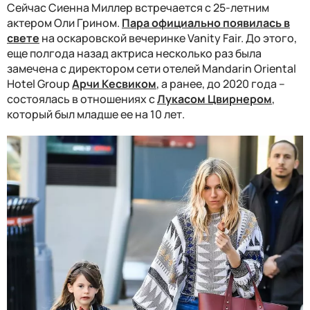
Сейчас Сиенна Миллер встречается с 25-летним
актером Оли Грином.
Пара официально появилась в
свете
на оскаровской вечеринке Vanity Fair.
До этого,
еще полгода назад актриса несколько раз была
замечена с директором сети отелей Mandarin Oriental
Hotel Group
Арчи Кесвиком
, а ранее, до 2020 года –
состоялась в отношениях с
Лукасом Цвирнером
,
который был младше ее на 10 лет.