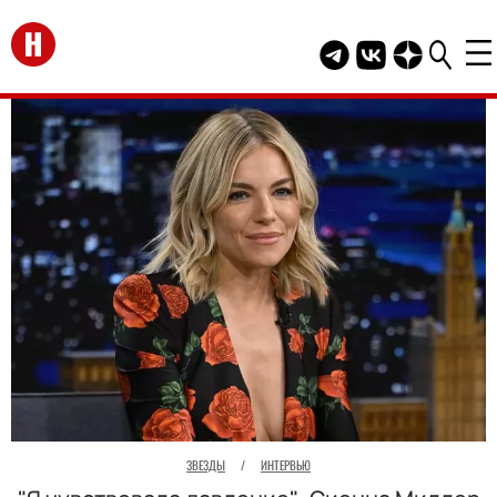
Перейти на главную
Telegram канал HEL
Группа HELLO В
Канал HELLO
ЗВЕЗДЫ
/
ИНТЕРВЬЮ