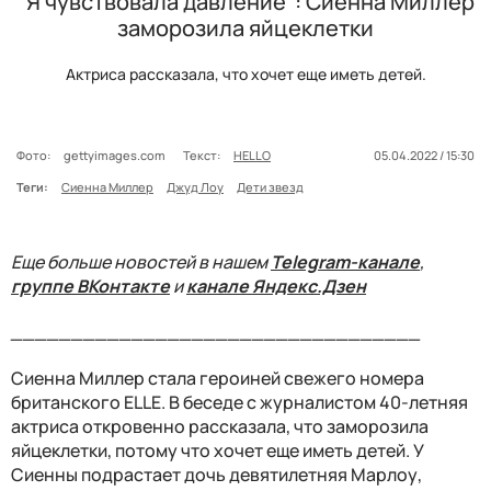
"Я чувствовала давление": Сиенна Миллер
заморозила яйцеклетки
Актриса рассказала, что хочет еще иметь детей.
Фото:
gettyimages.com
Текст:
HELLO
05.04.2022 / 15:30
Теги:
Сиенна Миллер
Джуд Лоу
Дети звезд
Еще больше новостей в нашем
Telegram-канале
,
группе ВКонтакте
и
канале Яндекс.Дзен
__________________________________
Сиенна Миллер стала героиней свежего номера
британского ELLE. В беседе с журналистом 40-летняя
актриса откровенно рассказала, что заморозила
яйцеклетки, потому что хочет еще иметь детей. У
Сиенны подрастает дочь девятилетняя Марлоу,