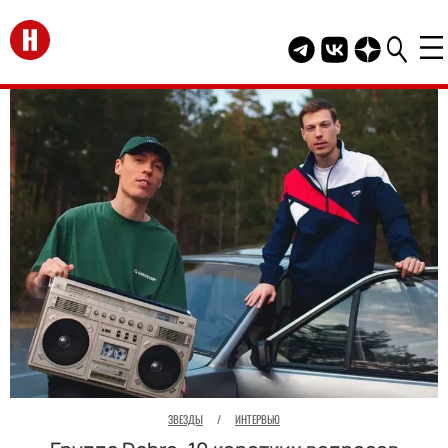
Перейти на главную
Telegram канал HEL
Группа HELLO В
Канал HELLO
ЗВЕЗДЫ
/
ИНТЕРВЬЮ