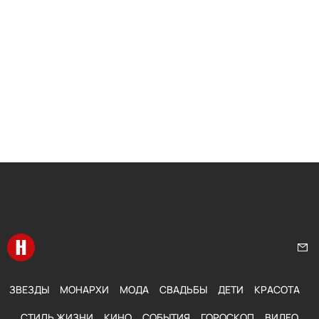
Перейти на главную
Нап
ЗВЕЗДЫ
МОНАРХИ
МОДА
СВАДЬБЫ
ДЕТИ
КРАСОТА
СТИЛЬ ЖИЗНИ
КИНО
СОБЫТИЯ
ГОРОСКОП
ВИДЕО