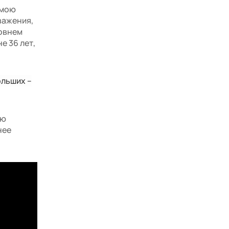
 мою
важения,
ровнем
е 36 лет,
ольших –
ую
нее