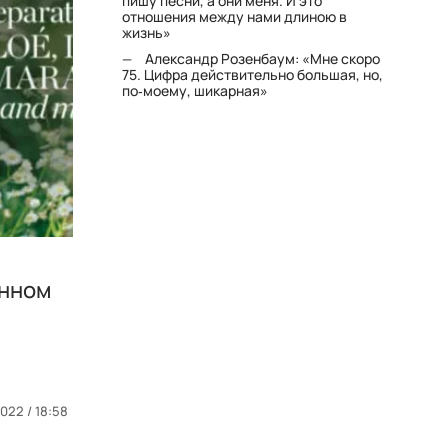
пишу песни, а они меня. И это
отношения между нами длиною в
жизнь»
Александр Розенбаум: «Мне скоро
75. Цифра действительно большая, но,
по‑моему, шикарная»
енном
022 / 18:58