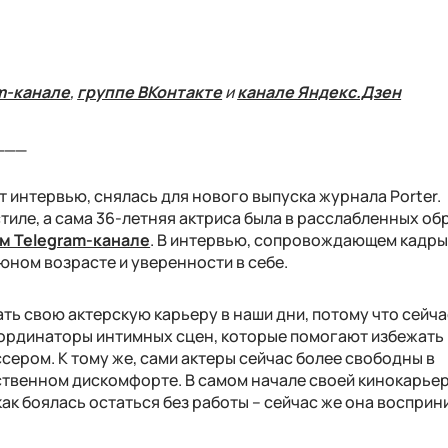
m-канале
,
группе ВКонтакте
и
канале Яндекс.Дзен
___
 интервью, снялась для нового выпуска журнала Porter.
тиле, а сама 36-летняя актриса была в расслабленных об
м Telegram-канале
. В интервью, сопровождающем кадры
юном возрасте и уверенности в себе.
ать свою актерскую карьеру в наши дни, потому что сейча
ординаторы интимных сцен, которые помогают избежать
ссером. К тому же, сами актеры сейчас более свободны в
бственном дискомфорте. В самом начале своей кинокарье
как боялась остаться без работы – сейчас же она восприн