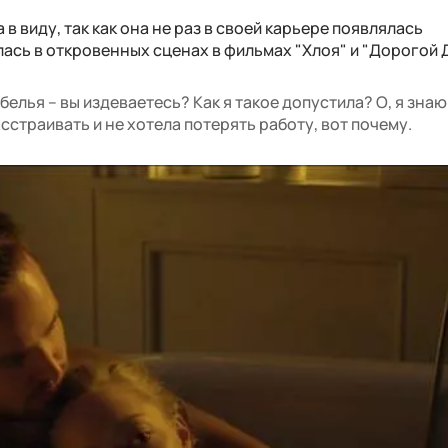
в виду, так как она не раз в своей карьере появлялась
лась в откровенных сценах в фильмах "Хлоя" и "Дорогой 
 белья – вы издеваетесь? Как я такое допустила? О, я знаю
асстраивать и не хотела потерять работу, вот почему.