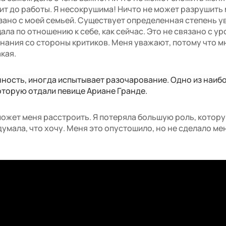
ит до работы. Я несокрушима! Ничто не может разрушить
язано с моей семьей. Существует определенная степень у
ала по отношению к себе, как сейчас. Это не связано с у
нания со стороны критиков. Меня уважают, потому что мн
акая.
нность, иногда испытывает разочарование. Одно из наиб
которую отдали певице Ариане Гранде.
 может меня расстроить. Я потеряла большую роль, котор
думала, что хочу. Меня это опустошило, но не сделало ме