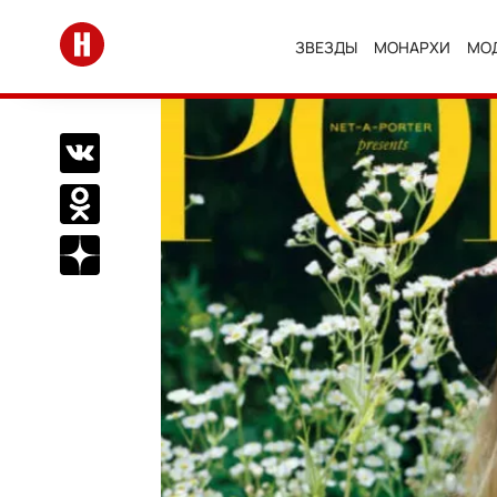
Перейти на главную
ЗВЕЗДЫ
МОНАРХИ
МО
Поделиться Вконтакте
Поделиться в Одноклассниках
Подписаться на нас в Дзен