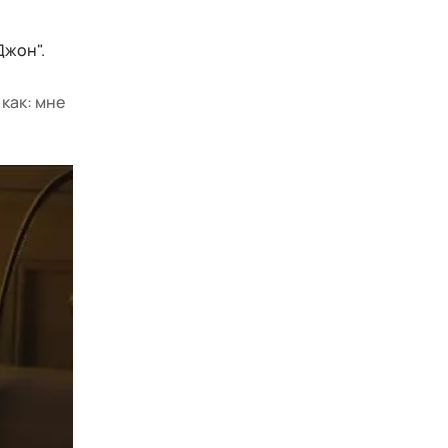
Джон".
 как: мне