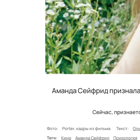
Аманда Сейфрид призналас
Сейчас, признаетс
Фото:
Porter, кадры из фильма
Текст:
Оль
Теги:
Кино
Аманда Сейфрид
Психология