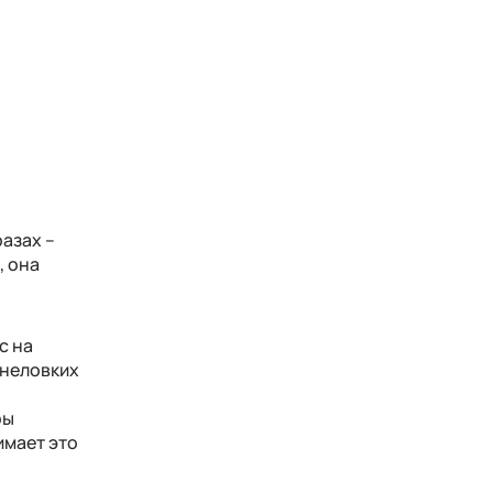
разах –
, она
с на
 неловких
ры
имает это