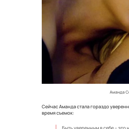
Аманда С
Сейчас Аманда стала гораздо уверенне
время съемок:
Быть уверенным в себе – это 