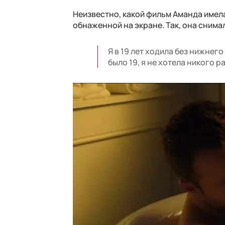
Неизвестно, какой фильм Аманда имела 
обнаженной на экране. Так, она снима
Я в 19 лет ходила без нижнего
было 19, я не хотела никого р