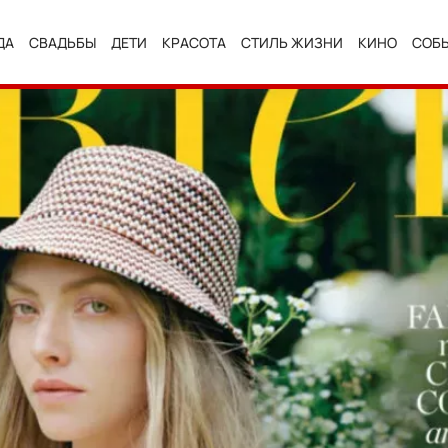
ДА
СВАДЬБЫ
ДЕТИ
КРАСОТА
СТИЛЬ ЖИЗНИ
КИНО
СОБ