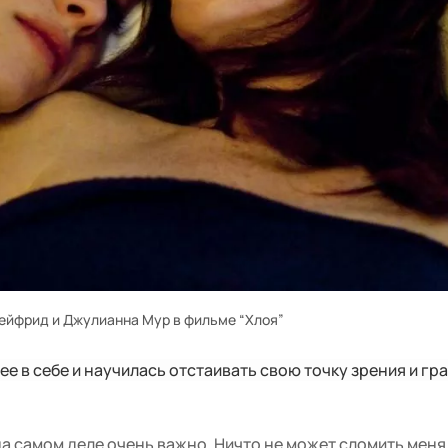
ейфрид и Джулианна Мур в фильме “Хлоя”
е в себе и научилась отстаивать свою точку зрения и гр
на самом деле очень важно. Ничто не может сломить меня