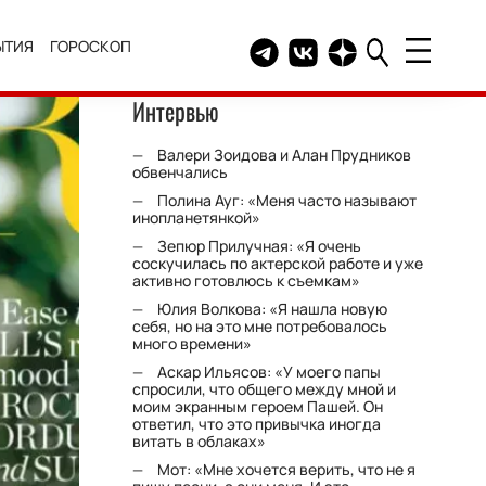
ЫТИЯ
ГОРОСКОП
Telegram канал HELLO
Группа HELLO Вконтакт
Канал HELLO в Дзе
Интервью
Валери Зоидова и Алан Прудников
обвенчались
Полина Ауг: «Меня часто называют
инопланетянкой»
Зепюр Прилучная: «Я очень
соскучилась по актерской работе и уже
активно готовлюсь к съемкам»
Юлия Волкова: «Я нашла новую
себя, но на это мне потребовалось
много времени»
Аскар Ильясов: «У моего папы
спросили, что общего между мной и
моим экранным героем Пашей. Он
ответил, что это привычка иногда
витать в облаках»
Мот: «Мне хочется верить, что не я