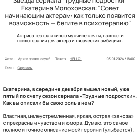
Звезда сериала "Трудные подростки"
Екатерина Молоховская: "Совет
начинающим актерам: как только появится
возможность — бегите в психотерапию"
Актриса театра и кино о мужчине мечты, важности
психотерапии для актера и творческих амбициях.
Фото:
Архив пресс-служб
Текст:
HELLO!
03.01.2024 / 18:00
Теги:
Сериалы
Екатерина, в середине декабря вышел новый, уже
пятый по счету сезон сериала «Трудные подростки».
Как вы описали бы свою роль в нем?
Властная, целеустремленная, яркая, острая «заноза»
с прекрасным чувством и юмора. Думаю, это самое
полное и точное описание моей героини (улыбается).