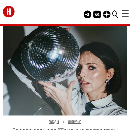
Перейти на главную
Telegram канал HEL
Группа HELLO В
Канал HELLO
ЗВЕЗДЫ
/
ИНТЕРВЬЮ