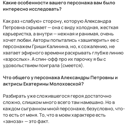
Какие особенности вашего персонажа вам было
интересно исследовать?
Как раз «слабую» сторону, которую Александра
Петровна скрывает — она с виду холодная, жесткая
карьеристка, а внутри — нежная и ранимая, очень
хочет любви. Авторы попытались «зашиперить» ее с
персонажем Гриши Калинина, но, к сожалению, не
хватает эфирного времени раскрывать глубже линию
«взрослых». А спин-офф про их парочку я бы с
удовольствием поиграла (смеется).
Что общего у персонажа Александры Петровны и
актрисы Екатерины Молоховской?
Разбирать уже сложившегося героя достаточно
сложно, слишком много всего там намешано. Но в
каждом сыгранном мной персонаже, безусловно, что-
то есть от меня. То, что в моем характере есть
«заноза» — это факт.