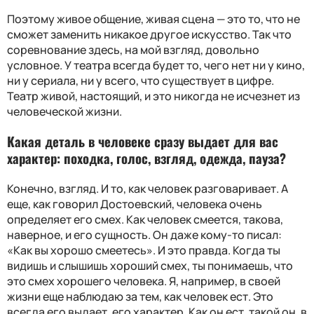
Поэтому живое общение, живая сцена — это то, что не
сможет заменить никакое другое искусство. Так что
соревнование здесь, на мой взгляд, довольно
условное. У театра всегда будет то, чего нет ни у кино,
ни у сериала, ни у всего, что существует в цифре.
Театр живой, настоящий, и это никогда не исчезнет из
человеческой жизни.
Какая деталь в человеке сразу выдает для вас
характер: походка, голос, взгляд, одежда, пауза?
Конечно, взгляд. И то, как человек разговаривает. А
еще, как говорил Достоевский, человека очень
определяет его смех. Как человек смеется, такова,
наверное, и его сущность. Он даже кому-то писал:
«Как вы хорошо смеетесь». И это правда. Когда ты
видишь и слышишь хороший смех, ты понимаешь, что
это смех хорошего человека. Я, например, в своей
жизни еще наблюдаю за тем, как человек ест. Это
всегда его выдает, его характер. Как он ест, такой он, в