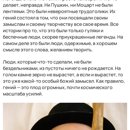
делает, неправда. Ни Пушкин, ни Моцарт не были
лентяями. Это были невероятные трудоголики. Их
гений состоял в том, что они посвящали своим
замыслам и своему творчеству все свое время. Все
истории про то, что это были только гуляки и
беспечные люди, скорее приукрашенные легенды. На
самом деле это были люди, одержимые, в хорошем
смысле этого слова, желанием творить.
Люди, которые что-то сделали, не были
бездельниками, из пустоты ничего не рождается. На
голом камне зерно не вырастет, а если и вырастет, то
это уже какой-то особый божий замысел. Как правило,
гений — это плод огромных, почти космического
масштаба усилий.