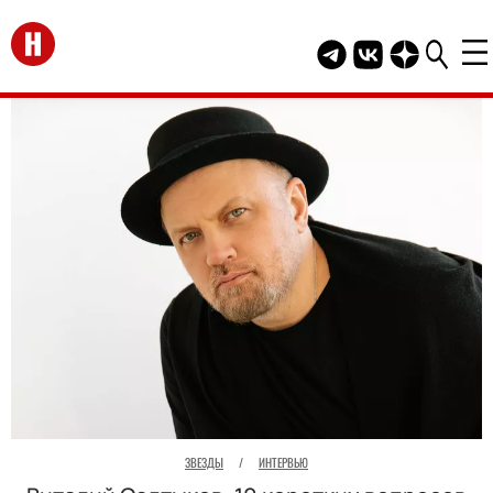
Перейти на главную
Telegram канал HEL
Группа HELLO В
Канал HELLO
ЗВЕЗДЫ
/
ИНТЕРВЬЮ