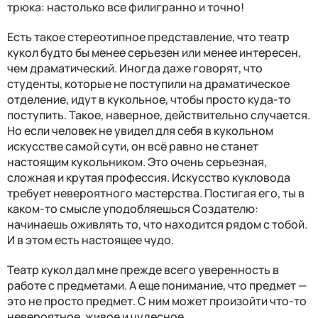
трюка: настолько все филигранно и точно!
Есть такое стереотипное представление, что театр
кукол будто бы менее серьезен или менее интересен,
чем драматический. Иногда даже говорят, что
студенты, которые не поступили на драматическое
отделение, идут в кукольное, чтобы просто куда-то
поступить. Такое, наверное, действительно случается.
Но если человек не увидел для себя в кукольном
искусстве самой сути, он всё равно не станет
настоящим кукольником. Это очень серьезная,
сложная и крутая профессия. Искусство кукловода
требует невероятного мастерства. Постигая его, ты в
каком-то смысле уподобляешься Создателю:
начинаешь оживлять то, что находится рядом с тобой.
И в этом есть настоящее чудо.
Театр кукол дал мне прежде всего уверенность в
работе с предметами. А еще понимание, что предмет —
это не просто предмет. С ним может произойти что-то
невероятное, живое и чудесное.