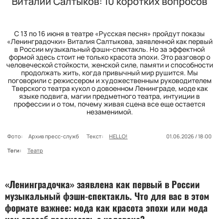
Виталий Салтыков: 10 коротких вопросов
С 13 по 16 июня в театре «Русская песня» пройдут показы
«Ленинградочки» Виталия Салтыкова, заявленной как первый
в России музыкальный фэшн-спектакль. Но за эффектной
формой здесь стоит не только красота эпохи. Это разговор о
человеческой стойкости, женской силе, памяти и способности
продолжать жить, когда привычный мир рушится. Мы
поговорили с режиссером и художественным руководителем
Тверского театра кукол о довоенном Ленинграде, моде как
языке подвига, магии предметного театра, интуиции в
профессии и о том, почему живая сцена все еще остается
незаменимой.
Фото:
Архив пресс-служб
Текст:
HELLO!
01.06.2026 / 18:00
Теги:
Театр
«Ленинградочка» заявлена как первый в России
музыкальный фэшн-спектакль. Что для вас в этом
формате важнее: мода как красота эпохи или мода