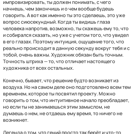
импровизировать, ты должен понимать, с чего
начнешь, чем закончишь и о чем вообще будешь
говорить. А вот как именно ты это сделаешь, это уже
вопрос сиюсекундный. Когда ты видишь глаза
человека напротив, возможно, ты скажешь ему то, что
и собирался сказать, но уже с учетом того, что увидел
в его глазах. Поэтому интуиция, ощущение того, что
реально происходит в данную секунду вокруг тебя и с
тобой, очень важны. Художник обязан быть точным.
Точность штриха — то, что отличает настоящего
художника от всех остальных.
Конечно, бывает, что решение будто возникает из
воздуха. Но на самом деле оно подготовлено всем тем
временем, которое ты посвятил проекту. Можно
говорить о том, что интуитивное начало преобладает,
но если ты не занимаешься этим замыслом, не
думаешь о нем, не отдаешь ему время, то ничего не
возникнет.
Легенда о том, что гений просто так берёт и что-то