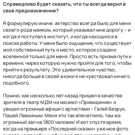
Справедливо будет сказать, что ты всегда верил в
свое предназначение?
Я формулирую иначе: актерство всегда было для меня
своего рода маяком, который указывал мне дорогу – и
когда я поступал в институт, и когда находился в
поиске работы. У меня было ощущение, что существует
мой собственный путь и место, которое создано
вселенной только для меня. Просто есть призма пути и
времени, через которую нужно пройти для того, чтобы
прийти к результату. Это удивительное чувство,
никогда больше в своей жизни я не чувствовал ничего
подобного.
Помню, как несколько лет назад пришел в качестве
зрителя в театр МДМ на мюзикл «Привидение» и
увидел огромные афиши с артистами – Галей Безрук,
Пашей Левкиным. Меня это так впечатлило, там же
огромный зал на 1800 человек! И вот спустя время,
когда на премьере «Последней сказки» уже мое фото