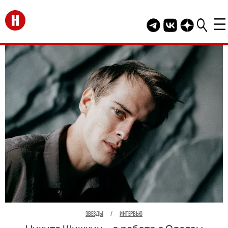
Перейти на главную
Telegram канал HEL
Группа HELLO В
Канал HELLO
ЗВЕЗДЫ
/
ИНТЕРВЬЮ