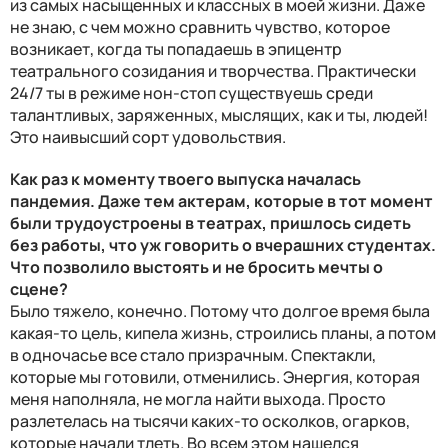
из самых насыщенных и классных в моей жизни. Даже
не знаю, с чем можно сравнить чувство, которое
возникает, когда ты попадаешь в эпицентр
театрального созидания и творчества. Практически
24/7 ты в режиме нон-стоп существуешь среди
талантливых, заряженных, мыслящих, как и ты, людей!
Это наивысший сорт удовольствия.
Как раз к моменту твоего выпуска началась
пандемия. Даже тем актерам, которые в тот момент
были трудоустроены в театрах, пришлось сидеть
без работы, что уж говорить о вчерашних студентах.
Что позволило выстоять и не бросить мечты о
сцене?
Было тяжело, конечно. Потому что долгое время была
какая-то цель, кипела жизнь, строились планы, а потом
в одночасье все стало призрачным. Спектакли,
которые мы готовили, отменились. Энергия, которая
меня наполняла, не могла найти выхода. Просто
разлетелась на тысячи каких-то осколков, огарков,
которые начали тлеть. Во всем этом нашелся