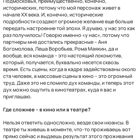
Подмосковья, преимущественно, конечно,
исторических, потому что мой персонаж живет в
начале ХХ века. И, конечно, исторические
подробности создают огромное желание еще больше
передать настроение той эпохи. Я думаю, у нас это как
раз получилось! Говорю именно «у нас», потому что
партнеры мне достались прекрасные – Аня
Богомолова, Леша Воробьев, Рома Маякин, да и
вообще, вся команда – это настоящий локомотив,
который, получается, буквально несется сквозь
время. Есть сцены, когда в кадре задействованы около
ста человек, а массовые сцены в кино – это огромный
труд. Даже это не сломило дух команды, и теперь этот
дух можно ощутить в кинотеатрах, куда я вас и
приглашаю.
Где сложнее – в кино или в театре?
Нельзя ответить односложно, везде свои нюансы. В
театре ты живешь в моменте, что-то проживаешь вот
прямо сейчас и выдаешь результат этого проживания