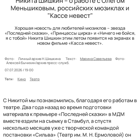
Никита Шишкин – о работе с Олегом
Меньшиковым, российских мюзиклах и
"Кассе невест"
Хорошая новость для любителей мюзиклов – звезда
«Последней сказки», «Принцессы цирка» и «Ничего не бойся,
я с тобой» Никита Шишкин этим летом появится на экранах в
новом фильме «Касса невест».
Фото:
Личный архив Н.Шишкина
Текст:
Марина Савельева
Фото:
Алексей Бычихин/архив пресс-служб.
07.07.2026 / 19:00
Теги:
Кино
Театр
С Никитой мы познакомились, благодаря его работам в
театре. Два года назад во время подготовки
материала к премьере «Последней сказки» в МДМ
вместе ездили на съемку в Стамбул, а спустя
несколько месяцев уже с творческой командой
постановки «Сильва» (Театр им. М. Н. Ермоловой) он