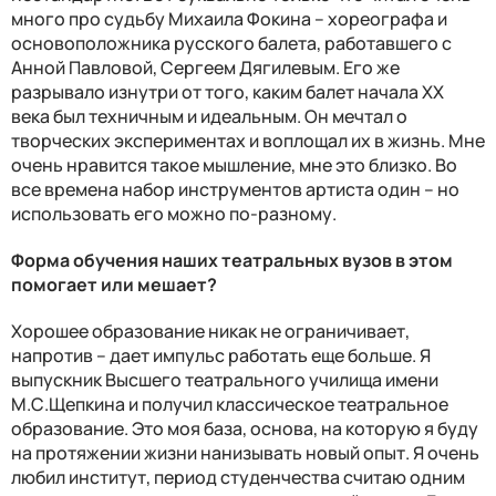
много про судьбу Михаила Фокина – хореографа и
основоположника русского балета, работавшего с
Анной Павловой, Сергеем Дягилевым. Его же
разрывало изнутри от того, каким балет начала ХХ
века был техничным и идеальным. Он мечтал о
творческих экспериментах и воплощал их в жизнь. Мне
очень нравится такое мышление, мне это близко. Во
все времена набор инструментов артиста один – но
использовать его можно по-разному.
Форма обучения наших театральных вузов в этом
помогает или мешает?
Хорошее образование никак не ограничивает,
напротив – дает импульс работать еще больше. Я
выпускник Высшего театрального училища имени
М.С.Щепкина и получил классическое театральное
образование. Это моя база, основа, на которую я буду
на протяжении жизни нанизывать новый опыт. Я очень
любил институт, период студенчества считаю одним