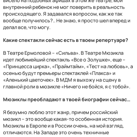
висело на подобных афишах в этом же театре, мой
внутренний ребенок не мог поверить в реальность
происходящего. Я задавался вопросом, как же так
вообще получилось?.. Не знаю, я просто шел вперед и
делал все, что могу.
Какие спектакли сейчас есть в твоем репертуаре?
В Театре Ермоловой – «Сильва». В Театре Мюзикла
идет любимейший спектакль «Все о Золушке», еще –
«Принцесса цирка», «Праймтайм», «Тест на любовь», а
осенью будут премьеры спектаклей «Плакса» и
«Аленький цветочек». В МДМ я выхожу на сцену в
главной роли в мюзикле «Ничего не бойся, я с тобой».
Мюзиклы преобладают в твоей биографии сейчас…
Я безумно люблю этот жанр, причем российский
мюзикл – это вообще какая-то особенная история.
Мюзиклы в Европе и в России очень, на мой взгляд,
отличаются. На Западе это очень техничные