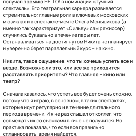
получал
премию
HELLO! в номинации «Лучший
спектакль». Его театральная карьера развивается
стремительно: главные роли в ключевых московских
мюзиклах и в спектакле-мечте Олега Меньшикова (а
именно так характеризует «Сильву» сам режиссер)
случились буквально в течение пары лет.
Останавливаться на достигнутом Никита не планирует
и уверенно берет параллельный курс – на кино.
Никита, такое ощущение, что ты хочешь успеть все и
везде. Возможно ли это, или все же приходится
расставлять приоритеты? Что главнее – кино или
театр?
Сначала казалось, что успеть все будет очень сложно,
потому что я играю, в основном, в таких спектаклях,
которые идут регулярно и в течение длительного
периода времени. И я не раз слышал от коллег, что
совмещать их со съемками в кино не получится. Но
практика показала, что если все правильно
спланировать, время найдется.