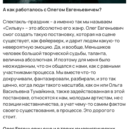
А как работалось с Олегом Евгеньевичем?
Спектакль-праздник – а именно так мы называем
«Сильву» – это абсолютно его жанр. Олег Евгеньевич
смог создать такую постановку, которая на сцене
существует, как фейерверк, и дарит людям какую-то
невероятную эмоцию. Да, и вообще, Меньшиков
человек большой творческой судьбы, таланта,
величина абсолютная. И поэтому для меня было
неожиданным, что он общался с нами, как с равными
участниками процесса. Мы вместе что-то
докручивали, фантазировали, разбирали, и это так
ценно, когда люди такого масштаба, как он или Ольга
Васильевна Тумайкина, также задействованная в этой
постановке, относятся к нам, молодым артистам, не с
позиции наставничества, а учат чему-то самим фактом
своего существования, в процессе. Это дорогого
стоит.
Олег Евгеньевич еще и в твоих юмористических