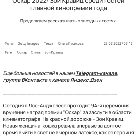
Оскар 2022: Зои Кравиц среди гостей
главной кинопремии года
Продолжаем рассказывать о звездных гостях.
Фото:
Getty Images
Текст:
Ольга Кусикова
28.03.2022 / 03:43
Теги:
Оскар
Стиль
Зои Кравиц
Еще больше новостей в нашем
Telegram-канале
,
группе ВКонтакте
и
канале Яндекс.Дзен
__________________________________
Сегодня в Лос-Анджелесе проходит 94-я церемония
вручения наград премии "Оскар" за заслуги в области
кинематографа. На красной дорожке – Зои Кравиц.
Новая женщина-кошка решила впервые за долгое
время выйти в свет не в черном латексе, как ее героиня