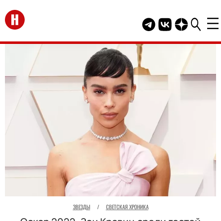
Перейти на главную
Telegram канал HEL
Группа HELLO В
Канал HELLO
ЗВЕЗДЫ
/
СВЕТСКАЯ ХРОНИКА