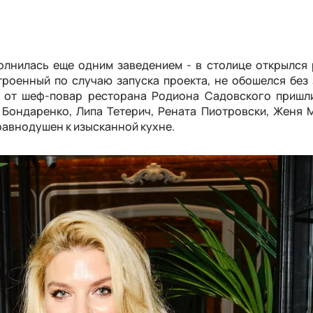
олнилась еще одним заведением - в столице открылся
строенный по случаю запуска проекта, не обошелся без
а от шеф-повар ресторана Родиона Садовского пришл
 Бондаренко, Липа Тетерич, Рената Пиотровски, Женя 
 равнодушен к изысканной кухне.