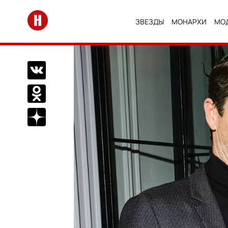
Перейти на главную
ЗВЕЗДЫ
МОНАРХИ
МО
Поделиться Вконтакте
Поделиться в Одноклассниках
Подписаться на нас в Дзен