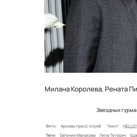
Милана Королева, Рената Пи
Звездных гурма
Фото:
Архивы пресс-служб
Текст:
HELLO!
Теги:
Евгения Малахова
Липа Тетерич
Ед