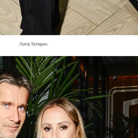
Липа Тетерич