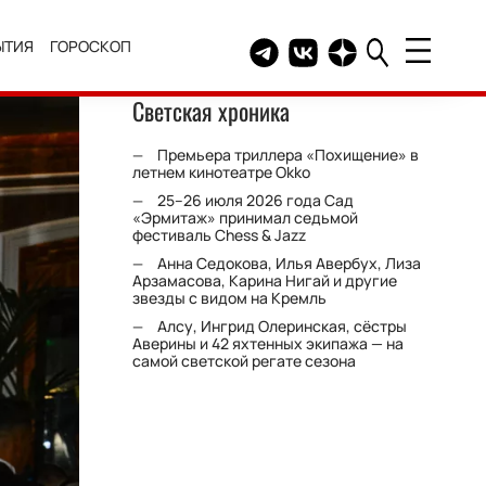
ЫТИЯ
ГОРОСКОП
Telegram канал HELLO
Группа HELLO Вконтакт
Канал HELLO в Дзе
Светская хроника
Премьера триллера «Похищение» в
летнем кинотеатре Okko
25–26 июля 2026 года Сад
«Эрмитаж» принимал седьмой
фестиваль Chess & Jazz
Анна Седокова, Илья Авербух, Лиза
Арзамасова, Карина Нигай и другие
звезды с видом на Кремль
Алсу, Ингрид Олеринская, сёстры
Аверины и 42 яхтенных экипажа — на
самой светской регате сезона