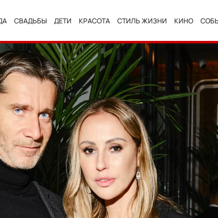
ДА
СВАДЬБЫ
ДЕТИ
КРАСОТА
СТИЛЬ ЖИЗНИ
КИНО
СОБ