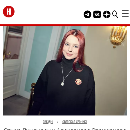
Перейти на главную
Telegram канал HEL
Группа HELLO В
Канал HELLO
ЗВЕЗДЫ
/
СВЕТСКАЯ ХРОНИКА