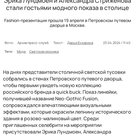
Эрика Лундмоен и Александра Стриженова
стали гостьями модного показа в столице
Fashion-презентация прошла 19 апреля в Петровском путевом
дворце в Москве.
Фото:
Архив пресс-служб
Текст:
Дарья Бухарина
23.04.2024 / 11:40
Теги:
Мода
Светская хроника
На днях представители столичной светской тусовки
собрались в стенах Петровского путевого дворца,
чтобы первыми увидеть новую коллекцию
российского бренда a quick buck. Показ линейки,
получившей название Neo-Gothic Fusion,
сопровождался впечатляющими визуальными
эффектами, которые окрасили лепнину исторического
здания в розово-малиновый цвет. Среди
приглашенных селебрити на мероприятии
присутствовали Эрика Лундмоен, Александра