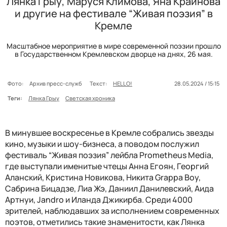
Лянка Грыу, Маруся Климова, Яна Крайнова
и другие на фестивале “Живая поэзия” в
Кремле
Масштабное мероприятие в мире современной поэзии прошло
в Государственном Кремлевском дворце на днях, 26 мая.
Фото:
Архив пресс-служб
Текст:
HELLO!
28.05.2024 / 15:15
Теги:
Лянка Грыу
Светская хроника
В минувшее воскресенье в Кремле собрались звезды
кино, музыки и шоу-бизнеса, а поводом послужил
фестиваль “Живая поэзия” лейбла Prometheus Media,
где выступали именитые чтецы Анна Егоян, Георгий
Аланский, Кристина Новикова, Никита Grappa Boy,
Сабрина Бицадзе, Лиа Жэ, Даниил Данилевский, Аида
Артнуи, Jandro и Иланда Джикирба. Среди 4000
зрителей, наблюдавших за исполнением современных
поэтов, отметились такие знаменитости, как Лянка