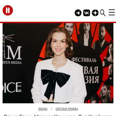
Перейти на главную
Telegram канал HEL
Группа HELLO В
Канал HELLO
ЗВЕЗДЫ
/
СВЕТСКАЯ ХРОНИКА