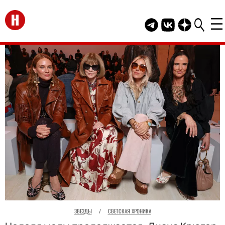
Перейти на главную
Telegram канал HEL
Группа HELLO В
Канал HELLO
ЗВЕЗДЫ
/
СВЕТСКАЯ ХРОНИКА