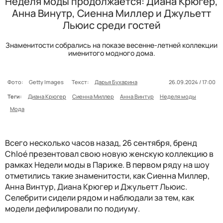
Неделя моды продолжается: Диана Крюгер,
Анна Винутр, Сиенна Миллер и Джульетт
Льюис среди гостей
Знаменитости собрались на показе весенне-летней коллекции
именитого модного дома.
Фото:
Getty Images
Текст:
Дарья Бухарина
26.09.2024 / 17:00
Теги:
Диана Крюгер
Сиенна Миллер
Анна Винтур
Неделя моды
Мода
Всего несколько часов назад, 26 сентября, бренд
Chloé презентовал свою новую женскую коллекцию в
рамках Недели моды в Париже. В первом ряду на шоу
отметились такие знаменитости, как Сиенна Миллер,
Анна Винтур, Диана Крюгер и Джульетт Льюис.
Селебрити сидели рядом и наблюдали за тем, как
модели дефилировали по подиуму.