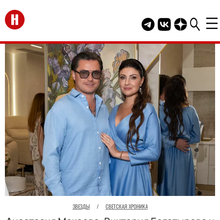
Перейти на главную
Telegram канал HEL
Группа HELLO В
Канал HELLO
ЗВЕЗДЫ
/
СВЕТСКАЯ ХРОНИКА