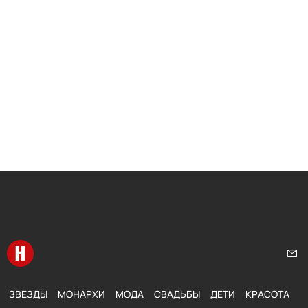
Перейти на главную
Нап
ЗВЕЗДЫ
МОНАРХИ
МОДА
СВАДЬБЫ
ДЕТИ
КРАСОТА