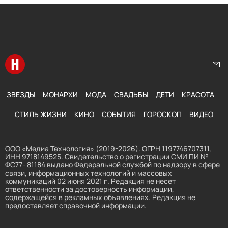
Перейти на главную
Нап
ЗВЕЗДЫ
МОНАРХИ
МОДА
СВАДЬБЫ
ДЕТИ
КРАСОТА
СТИЛЬ ЖИЗНИ
КИНО
СОБЫТИЯ
ГОРОСКОП
ВИДЕО
ООО «Медиа Технология» (2019-2026). ОГРН 1197746707311,
ИНН 9718149525. Свидетельство о регистрации СМИ ПИ №
ФС77- 81184 выдано Федеральной службой по надзору в сфере
связи, информационных технологий и массовых
коммуникаций 02 июня 2021 г. Редакция не несет
ответственности за достоверность информации,
содержащейся в рекламных объявлениях. Редакция не
предоставляет справочной информации.