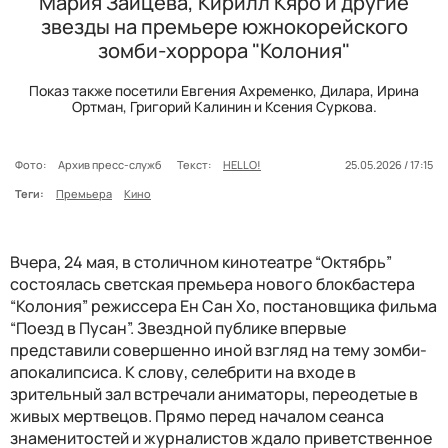
Мария Зайцева, Кирилл Кяро и другие
звезды на премьере южнокорейского
зомби-хоррора "Колония"
Показ также посетили Евгения Ахременко, Дилара, Ирина
Ортман, Григорий Калинин и Ксения Суркова.
Фото:
Архив пресс-служб
Текст:
HELLO!
25.05.2026 / 17:15
Теги:
Премьера
Кино
Вчера, 24 мая, в столичном кинотеатре “Октябрь”
состоялась светская премьера нового блокбастера
“Колония” режиссера Ен Сан Хо, постановщика фильма
“Поезд в Пусан”. Звездной публике впервые
представили совершенно иной взгляд на тему зомби-
апокалипсиса. К слову, селебрити на входе в
зрительный зал встречали аниматоры, переодетые в
живых мертвецов. Прямо перед началом сеанса
знаменитостей и журналистов ждало приветственное