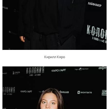
Кирилл Кяро