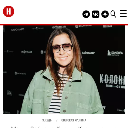
Перейти на главную
Telegram канал HEL
Группа HELLO В
Канал HELLO
ЗВЕЗДЫ
/
СВЕТСКАЯ ХРОНИКА