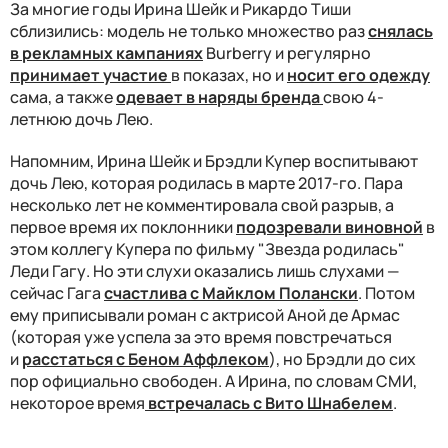
За многие годы Ирина Шейк и Рикардо Тиши
сблизились: модель не только множество раз
снялась
в рекламных кампаниях
Burberry и регулярно
принимает участие
в показах, но и
носит его одежду
сама, а также
одевает в наряды бренда
свою 4-
летнюю дочь Лею.
Напомним, Ирина Шейк и Брэдли Купер воспитывают
дочь Лею, которая родилась в марте 2017-го. Пара
несколько лет не комментировала свой разрыв, а
первое время их поклонники
подозревали виновной
в
этом коллегу Купера по фильму "Звезда родилась"
Леди Гагу. Но эти слухи оказались лишь слухами —
сейчас Гага
счастлива с Майклом Полански
. Потом
ему приписывали роман с актрисой Аной де Армас
(которая уже успела за это время повстречаться
и
расстаться с Беном Аффлеком
), но Брэдли до сих
пор официально свободен. А Ирина, по словам СМИ,
некоторое время
встречалась с Вито Шнабелем
.