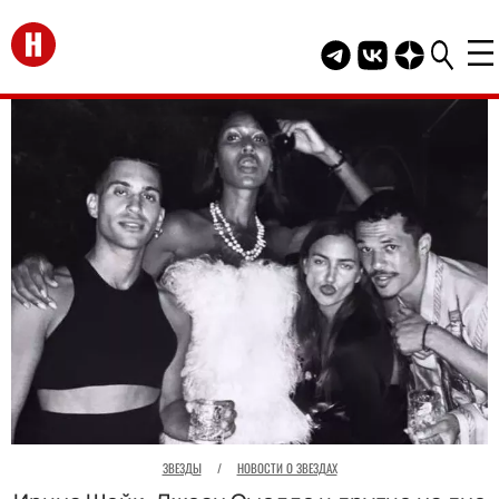
Перейти на главную
Telegram канал HEL
Группа HELLO В
Канал HELLO
ЗВЕЗДЫ
/
НОВОСТИ О ЗВЕЗДАХ