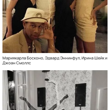
Мариякарла Босконо, Эдвард Эннинфул, Ирина Шейк и
Джоан Смоллс