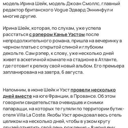
модель
Ирина Шейк, модель Джоан Смоллс, главный
редактор британского Vogue Эдвард Эннинфул и
многие другие.
Ирина Шейк, которая, по слухам, уже успела
расстаться
с рэпером Канье Уэстом
после
непродолжительного романа, пришла на вечеринку в
черном платье с открытой спиной и глубоким
декольте. Сам рэпер, к слову, уже несколько дней
живет в аскетичной комнате на стадионе в Атланте,
где готовит к релизу свой новый альбом. Его премьера
запланирована на завтра, 6 августа.
Напомним, в июне Шейк и Уэст
провели несколько
дней вместе
на юге Франции, в Провансе. Об этом
говорили свидетельства очевидцев и снимки
папарацци, на которых те гуляли по территории бутик-
отеля Villa La Coste. Якобы Уэст арендовал весь отель
целиком на несколько дней, чтобы в узком кругу
друзей отметить свой день рождения – 8 июня ему