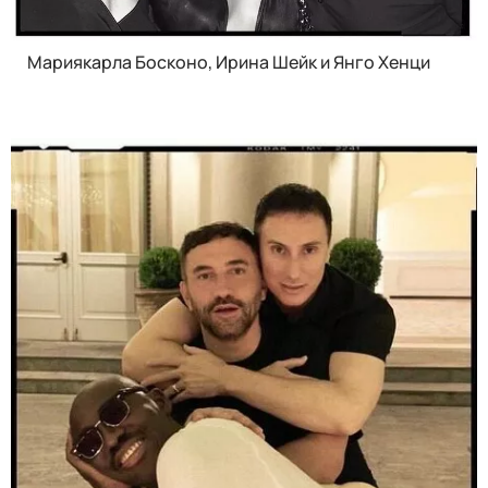
Мариякарла Босконо, Ирина Шейк и Янго Хенци