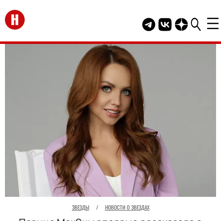
Перейти на главную
Telegram канал HEL
Группа HELLO В
Канал HELLO
ЗВЕЗДЫ
/
НОВОСТИ О ЗВЕЗДАХ