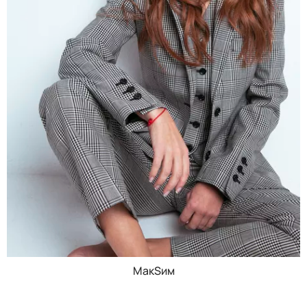
МакSим