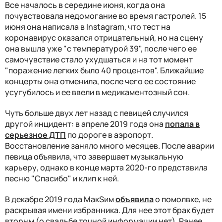
Все началось в середине июня, когда она
почувствовала недомогание во время гастролей. 15
июня она написала в Instagram, что тест на
коронавирус оказался отрицательный, но на сцену
она вышла уже "с температурой 39", после чего ее
самочувствие стало ухудшаться и на тот момент
"поражение легких было 40 процентов". Ближайшие
концерты она отменила, после чего ее состояние
усугубилось и ее ввели в медикаментозный сон.
Чуть больше двух лет назад с певицей случился
другой инцидент: в апреле 2019 года она
попала в
серьезное ДТП
по дороге в аэропорт.
Восстановление заняло много месяцев. После аварии
певица объявила, что завершает музыкальную
карьеру, однако в конце марта 2020-го представила
песню "Спасибо" и клип к ней.
В декабре 2019 года МакSим
объявила
о помолвке, не
раскрывая имени избранника. Для нее этот брак будет
вторым (о свадьбе точной информации нет). Ранее