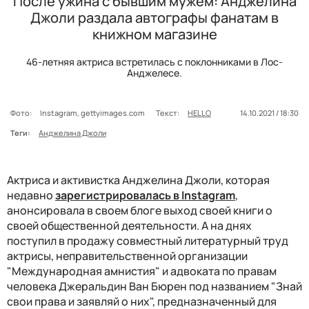
После ужина с бывшим мужем: Анджелина
Джоли раздала автографы фанатам в
книжном магазине
46-летняя актриса встретилась с поклонниками в Лос-
Анджелесе.
Фото:
Instagram, gettyimages.com
Текст:
HELLO
14.10.2021 / 18:30
Теги:
Анджелина Джоли
Актриса и активистка Анджелина Джоли, которая
недавно
зарегистрировалась в Instagram
,
анонсировала в своем блоге выход своей книги о
своей общественной деятельности. А на днях
поступил в продажу совместный литературный труд
актрисы, неправительственной организации
"Международная амнистия" и адвоката по правам
человека Джеральдин Ван Бюрен под названием "Знай
свои права и заявляй о них", предназначенный для