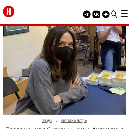
Перейти на главную
Telegram канал HEL
Группа HELLO В
Канал HELLO
ЗВЕЗДЫ
/
НОВОСТИ О ЗВЕЗДАХ