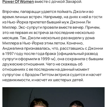
Power Of Women
вместе с дочкой Захарой.
Впрочем, папарацци удается поймать Джоли и во
время личных встреч. Например, на днях к ней в гости
из Нью-Йорка прилетел бывший муж Джонни Ли
Миллер. Экс-супруги провели вместе вечер. Причем,
это не первая их встреча за последние несколько
месяцев. Так, Джоли несколько раз видели у дома
Миллера в Нью-Йорке этим летом. Конечно,
Анджелина признавалась, что, расставшись с Джонни
в 1997 году после года брака (официальный развод
супруги оформили в 1999-м), она сохранила с бывшим
дружеские отношения. Чего не скажешь об
отношениях с ее последним на данный момент
супругом: с Брэдом Питтом актриса судится и насчет
недвижимости, и насчет их шестерых детей.