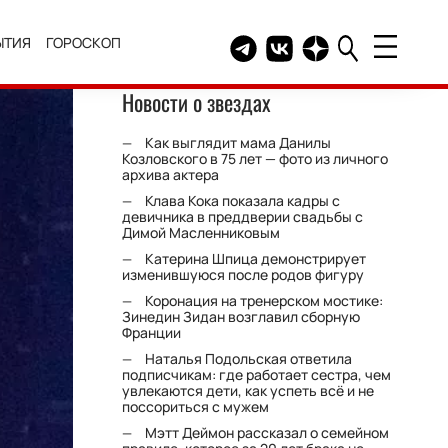
ЫТИЯ
ГОРОСКОП
Telegram канал HELLO
Группа HELLO Вконтакт
Канал HELLO в Дзе
Новости о звездах
Как выглядит мама Данилы
Козловского в 75 лет — фото из личного
архива актера
Клава Кока показала кадры с
девичника в преддверии свадьбы с
Димой Масленниковым
Катерина Шпица демонстрирует
изменившуюся после родов фигуру
Коронация на тренерском мостике:
Зинедин Зидан возглавил сборную
Франции
Наталья Подольская ответила
подписчикам: где работает сестра, чем
увлекаются дети, как успеть всё и не
поссориться с мужем
Мэтт Деймон рассказал о семейном