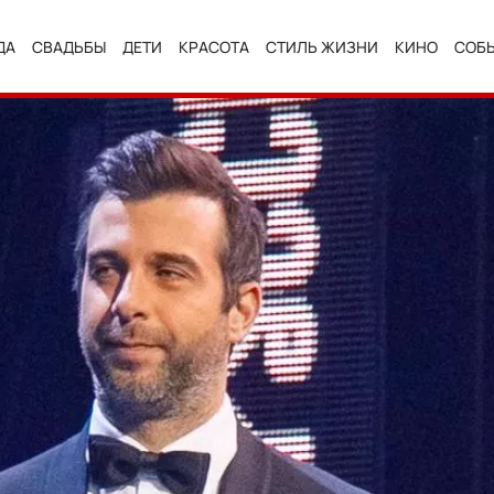
ДА
СВАДЬБЫ
ДЕТИ
КРАСОТА
СТИЛЬ ЖИЗНИ
КИНО
СОБ