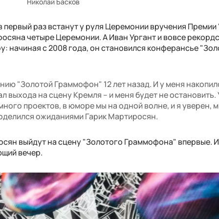
Николай Басков
 в первый раз встанут у руля Церемонии вручения Премии
росяна четыре Церемонии. А Иван Ургант и вовсе рекорд
у: начиная с 2008 года, он становился конферансье "Зо
нию "Золотой Граммофон" 12 лет назад. И у меня накопил
ал выхода на сцену Кремля – и меня будет не остановить. 
ного проектов, в юморе мы на одной волне, и я уверен, 
поделился ожиданиями Гарик Мартиросян.
осян выйдут на сцену "Золотого Граммофона" впервые. И
ющий вечер.