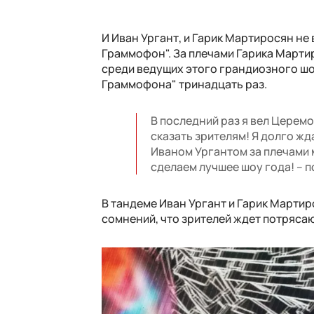
И Иван Ургант, и Гарик Мартиросян не
Граммофон". За плечами Гарика Марти
среди ведущих этого грандиозного шо
Граммофона" тринадцать раз.
В последний раз я вел Церемо
сказать зрителям! Я долго жд
Иваном Ургантом за плечами м
сделаем лучшее шоу года! – 
В тандеме Иван Ургант и Гарик Мартир
сомнений, что зрителей ждет потряса