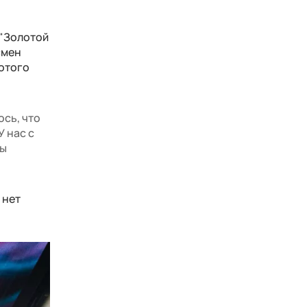
 "Золотой
смен
лотого
ось, что
У нас с
мы
 нет