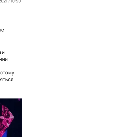
2021 / 10:50
ые
 и
нии
оэтому
зяться