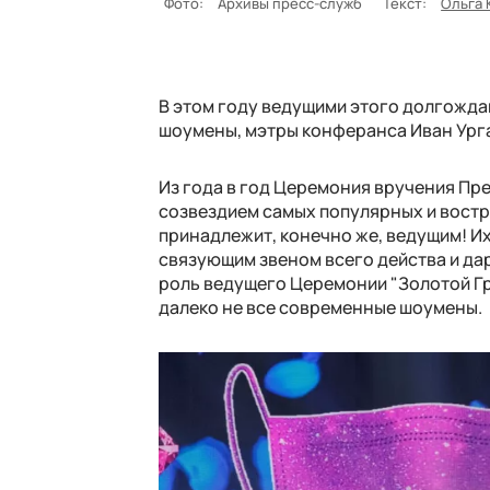
Фото:
Архивы пресс-служб
Текст:
Ольга 
В этом году ведущими этого долгожд
шоумены, мэтры конферанса Иван Урга
Из года в год Церемония вручения Пр
созвездием самых популярных и востр
принадлежит, конечно же, ведущим! Их
связующим звеном всего действа и д
роль ведущего Церемонии "Золотой Гр
далеко не все современные шоумены.