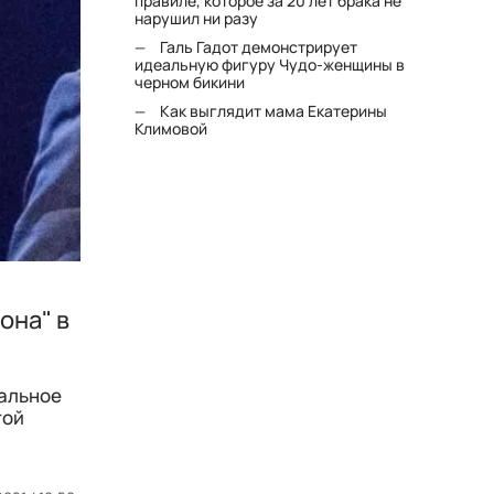
правиле, которое за 20 лет брака не
нарушил ни разу
Галь Гадот демонстрирует
идеальную фигуру Чудо-женщины в
черном бикини
Как выглядит мама Екатерины
Климовой
она" в
кальное
той