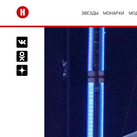
Перейти на главную
ЗВЕЗДЫ
МОНАРХИ
МО
Поделиться Вконтакте
Поделиться в Одноклассниках
Подписаться на нас в Дзен