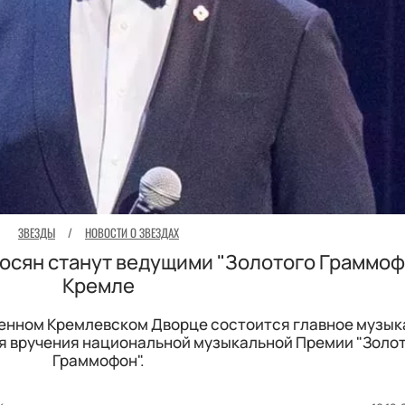
ЗВЕЗДЫ
/
НОВОСТИ О ЗВЕЗДАХ
росян станут ведущими "Золотого Граммоф
Кремле
твенном Кремлевском Дворце состоится главное музы
ия вручения национальной музыкальной Премии "Золо
Граммофон".