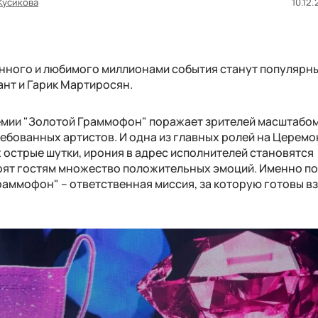
Кусикова
10.12.
анного и любимого миллионами события станут популярн
нт и Гарик Мартиросян.
емии "Золотой Граммофон" поражает зрителей масштабом
ебованных артистов. И одна из главных ролей на Церемо
 острые шутки, ирония в адрес исполнителей становятся
арят гостям множество положительных эмоций. Именно п
аммофон" – ответственная миссия, за которую готовы в