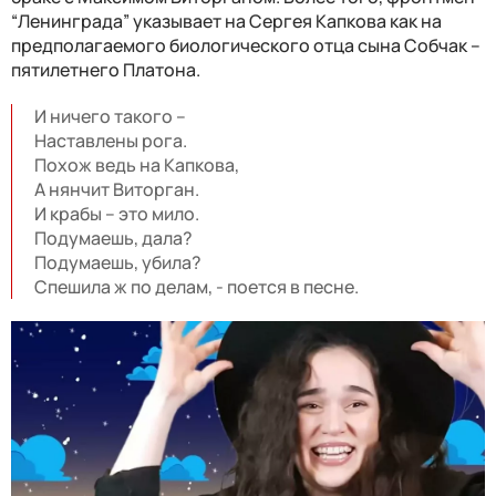
“Ленинграда” указывает на Сергея Капкова как на
предполагаемого биологического отца сына Собчак –
пятилетнего Платона.
И ничего такого –
Наставлены рога.
Похож ведь на Капкова,
А нянчит Виторган.
И крабы – это мило.
Подумаешь, дала?
Подумаешь, убила?
Спешила ж по делам, - поется в песне.