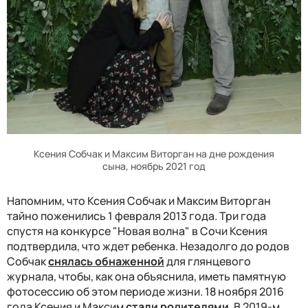
Ксения Собчак и Максим Виторган на дне рождения
сына, ноябрь 2021 год
Напомним, что Ксения Собчак и Максим Виторган
тайно поженились 1 февраля 2013 года. Три года
спустя
на конкурсе "Новая волна" в Сочи Ксения
подтвердила, что ждет ребенка. Незадолго до родов
Собчак
снялась обнаженной
для глянцевого
журнала, чтобы, как она объяснила, иметь памятную
фотосессию об этом периоде жизни. 18 ноября 2016
года Ксения и Максим
стали родителями
. В 2019-м