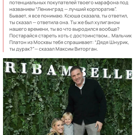
потенциальных покупателей твоего марафона под
названием “Ленинград — лучший корпоратив”.
Бывает, я все понимаю. Ксюша сказала, ты ответил,
ты сказал — ответила она. Ты же был хулиганом
нашего времени, ты во что выродился вообще?
Постарайся стареть хоть с достоинством… Мальчик
Платон из Москвы тебя спрашивает: “Дядя Шнурик,
ты дурак?”— сказал Максим Виторган.