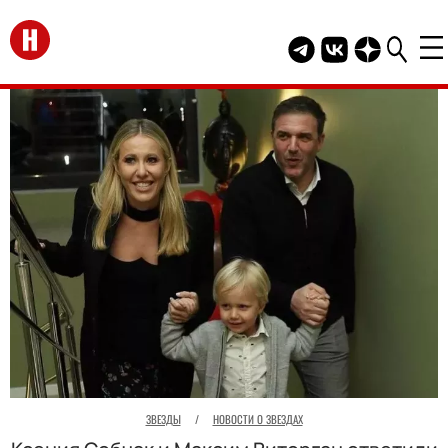
Перейти на главную
Telegram канал HEL
Группа HELLO В
Канал HELLO
ЗВЕЗДЫ
/
НОВОСТИ О ЗВЕЗДАХ