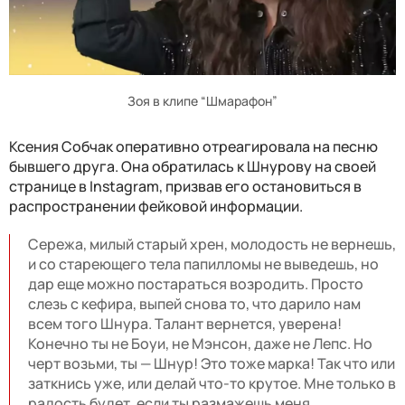
Зоя в клипе “Шмарафон”
Ксения Собчак оперативно отреагировала на песню
бывшего друга. Она обратилась к Шнурову на своей
странице в Instagram, призвав его остановиться в
распространении фейковой информации.
Сережа, милый старый хрен, молодость не вернешь,
и со стареющего тела папилломы не выведешь, но
дар еще можно постараться возродить. Просто
слезь с кефира, выпей снова то, что дарило нам
всем того Шнура. Талант вернется, уверена!
Конечно ты не Боуи, не Мэнсон, даже не Лепс. Но
черт возьми, ты — Шнур! Это тоже марка! Так что или
заткнись уже, или делай что-то крутое. Мне только в
радость будет, если ты размажешь меня