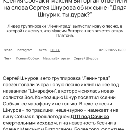
Ксения Собчак и Максим Виторган ответили
на слова Сергея Шнурова об их сыне: "Дядя
Шнурик, ты дурак?"
Лидер группировки "Ленинград" выпустил новую песню, в
которой намекнул, что Максим Виторган не является отцом
Платона.
Фото:
Instagram
Текст:
HELLO
02.02.2022 / 13:00
Теги:
Ксения Собчак
Максим Виторган
Сергей Шнуров
Сергей Шнуров и его группировка “Ленинград”
презентовали вчера новую песню и клип на нее под
названием “Шмарафон”, в котором снялась новая
солистка Зоя. Композицию Шнур посвятил Ксении
Собчак, ее марафону и не только. В тексте песни
Шнуров – по традиции, нецензурно – намекает и на
вину Собчак в прошлогоднем
ДТП под Сочи со
смертельным исходом
, и на неверность Ксении в
браке с Максимом Виторганом. Более того, фронтмен