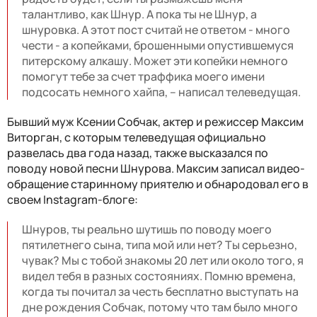
талантливо, как Шнур. А пока ты не Шнур, а
шнуровка. А этот пост считай не ответом - много
чести - а копейками, брошенными опустившемуся
питерскому алкашу. Может эти копейки немного
помогут тебе за счет траффика моего имени
подсосать немного хайпа, – написал телеведущая.
Бывший муж Ксении Собчак, актер и режиссер Максим
Виторган, с которым телеведущая официально
развелась два года назад, также высказался по
поводу новой песни Шнурова. Максим записал видео-
обращение старинному приятелю и обнародовал его в
своем Instagram-блоге:
Шнуров, ты реально шутишь по поводу моего
пятилетнего сына, типа мой или нет? Ты серьезно,
чувак? Мы с тобой знакомы 20 лет или около того, я
видел тебя в разных состояниях. Помню времена,
когда ты почитал за честь бесплатно выступать на
дне рождения Собчак, потому что там было много