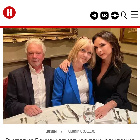
Перейти на главную
Telegram канал HEL
Группа HELLO В
Канал HELLO
ЗВЕЗДЫ
/
НОВОСТИ О ЗВЕЗДАХ