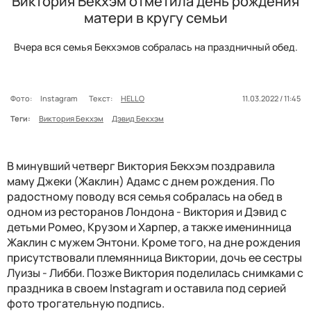
Виктория Бекхэм отметила день рождения
матери в кругу семьи
Вчера вся семья Бекхэмов собралась на праздничный обед.
Фото:
Instagram
Текст:
HELLO
11.03.2022 / 11:45
Теги:
Виктория Бекхэм
Дэвид Бекхэм
В минувший четверг Виктория Бекхэм поздравила
маму Джеки (Жаклин) Адамс с днем рождения. По
радостному поводу вся семья собралась на обед в
одном из ресторанов Лондона - Виктория и Дэвид с
детьми Ромео, Крузом и Харпер, а также именинница
Жаклин с мужем Энтони. Кроме того, на дне рождения
присутствовали племянница Виктории, дочь ее сестры
Луизы - Либби. Позже Виктория поделилась снимками с
праздника в своем Instagram и оставила под серией
фото трогательную подпись.