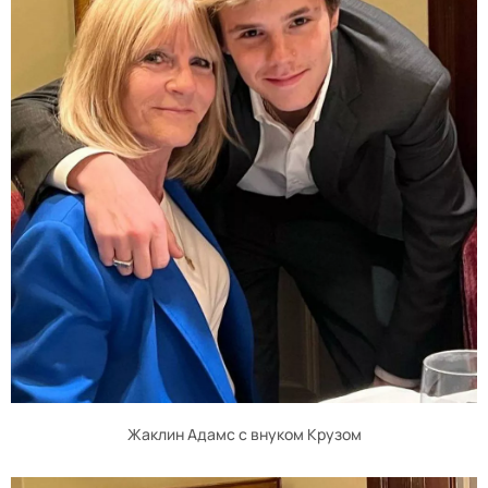
Жаклин Адамс с внуком Крузом