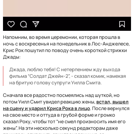
Напомним, во время церемонии, которая прошла в
ночь с воскресенья на понедельник в Лос-Анджелесе,
Крис Рок пошутил по поводу очень короткой стрижки
Джады:
Джада, люблю тебя! С нетерпением жду выхода
фильма “Солдат Джейн-2”, - сказал комик, намекая
на бритую голову супруги Уилла Смита.
Сначала все радостно посмеялись над шуткой, но
потом Уилл Смит увидел реакцию жены,
встал, вышел
на сцену и ударил Криса Рока в лицо
. После вернулся
на свое место и оттуда в грубой форме и громко
сказал Року, чтобы тот “не смел произносить имя его
жены”. На эти несколько секунд редакторам даже