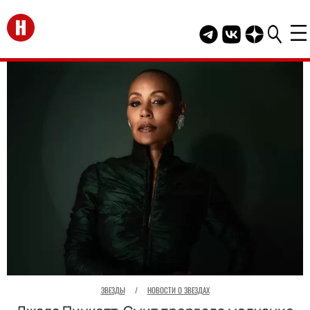
Перейти на главную
Telegram канал HEL
Группа HELLO В
Канал HELLO
ЗВЕЗДЫ
/
НОВОСТИ О ЗВЕЗДАХ