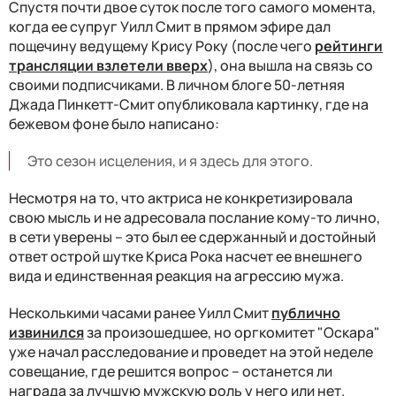
Спустя почти двое суток после того самого момента,
когда ее супруг Уилл Смит в прямом эфире дал
пощечину ведущему Крису Року (после чего
рейтинги
трансляции взлетели вверх
), она вышла на связь со
своими подписчиками. В личном блоге 50-летняя
Джада Пинкетт-Смит опубликовала картинку, где на
бежевом фоне было написано:
Это сезон исцеления, и я здесь для этого.
Несмотря на то, что актриса не конкретизировала
свою мысль и не адресовала послание кому-то лично,
в сети уверены – это был ее сдержанный и достойный
ответ острой шутке Криса Рока насчет ее внешнего
вида и единственная реакция на агрессию мужа.
Несколькими часами ранее Уилл Смит
публично
извинился
за произошедшее, но оргкомитет "Оскара"
уже начал расследование и проведет на этой неделе
совещание, где решится вопрос – останется ли
награда за лучшую мужскую роль у него или нет.