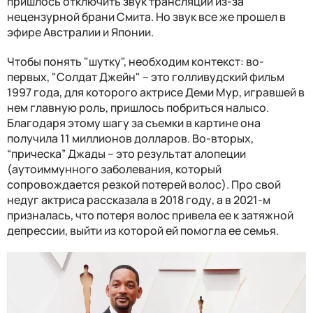
пришлось отключить звук трансляции из-за
нецензурной брани Смита. Но звук все же прошел в
эфире Австралии и Японии.
Чтобы понять "шутку", необходим контекст: во-
первых, "Солдат Джейн" – это голливудский фильм
1997 года, для которого актрисе Деми Мур, игравшей в
нем главную роль, пришлось побриться налысо.
Благодаря этому шагу за съемки в картине она
получила 11 миллионов долларов. Во-вторых,
“прическа” Джады – это результат алопеции
(аутоиммунного заболевания, который
сопровождается резкой потерей волос). Про свой
недуг актриса рассказала в 2018 году, а в 2021-м
призналась, что потеря волос привела ее к затяжной
депрессии, выйти из которой ей помогла ее семья.