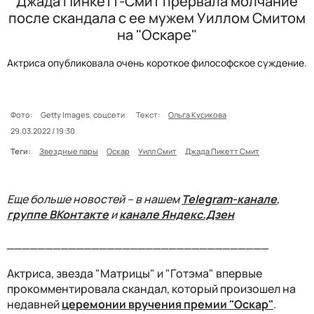
Джада Пинкетт-Смит прервала молчание
после скандала с ее мужем Уиллом Смитом
на "Оскаре"
Актриса опубликовала очень короткое философское суждение.
Фото:
Getty Images, соцсети
Текст:
Ольга Кусикова
29.03.2022 / 19:30
Теги:
Звездные пары
Оскар
Уилл Смит
Джада Пикетт Смит
Еще больше новостей – в нашем
Telegram-канале
,
группе ВКонтакте
и
канале Яндекс.Дзен
__________________________________
Актриса, звезда "Матрицы" и "Готэма" впервые
прокомментировала скандал, который произошел на
недавней
церемонии вручения премии "Оскар"
.