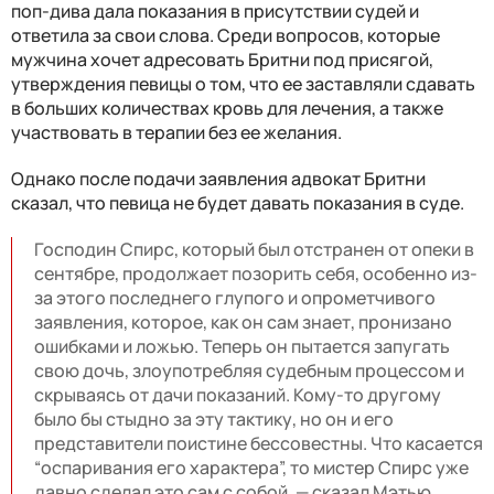
поп-дива дала показания в присутствии судей и
ответила за свои слова. Среди вопросов, которые
мужчина хочет адресовать Бритни под присягой,
утверждения певицы о том, что ее заставляли сдавать
в больших количествах кровь для лечения, а также
участвовать в терапии без ее желания.
Однако после подачи заявления адвокат Бритни
сказал, что певица не будет давать показания в суде.
Господин Спирс, который был отстранен от опеки в
сентябре, продолжает позорить себя, особенно из-
за этого последнего глупого и опрометчивого
заявления, которое, как он сам знает, пронизано
ошибками и ложью. Теперь он пытается запугать
свою дочь, злоупотребляя судебным процессом и
скрываясь от дачи показаний. Кому-то другому
было бы стыдно за эту тактику, но он и его
представители поистине бессовестны. Что касается
“оспаривания его характера”, то мистер Спирс уже
давно сделал это сам с собой, — сказал Мэтью