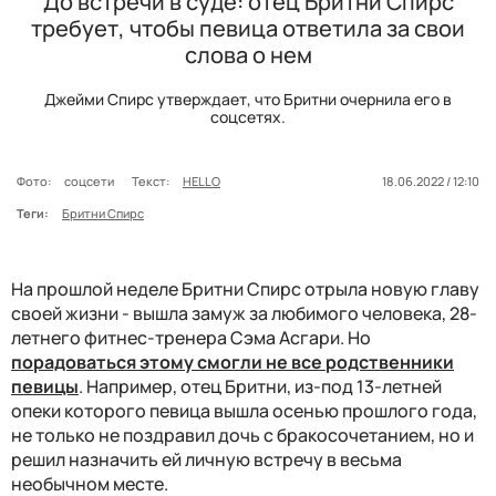
До встречи в суде: отец Бритни Спирс
требует, чтобы певица ответила за свои
слова о нем
Джейми Спирс утверждает, что Бритни очернила его в
соцсетях.
Фото:
соцсети
Текст:
HELLO
18.06.2022 / 12:10
Теги:
Бритни Спирс
На прошлой неделе Бритни Спирс отрыла новую главу
своей жизни - вышла замуж за любимого человека, 28-
летнего фитнес-тренера Сэма Асгари. Но
порадоваться этому смогли не все родственники
певицы
. Например, отец Бритни, из-под 13-летней
опеки которого певица вышла осенью прошлого года,
не только не поздравил дочь с бракосочетанием, но и
решил назначить ей личную встречу в весьма
необычном месте.