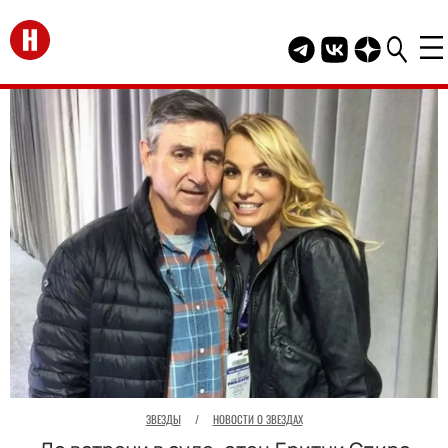
Перейти на главную
Telegram канал HEL
Группа HELLO В
Канал HELLO
ЗВЕЗДЫ
/
НОВОСТИ О ЗВЕЗДАХ