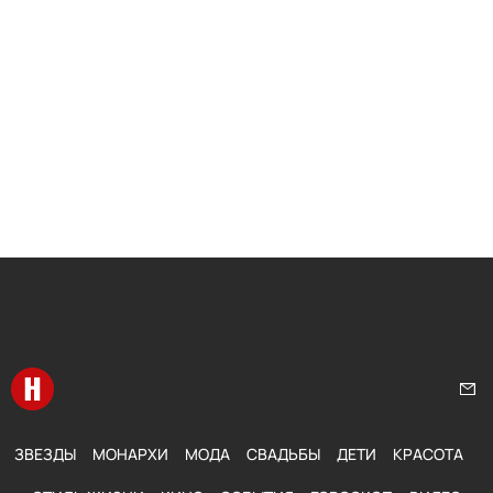
Перейти на главную
Нап
ЗВЕЗДЫ
МОНАРХИ
МОДА
СВАДЬБЫ
ДЕТИ
КРАСОТА