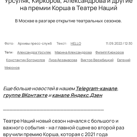
Урсуляк, Киркоров, Александрова и другие
на премии Корша в Театре Наций
В Москве в разгаре открытие театральных сезонов.
Фото:
Архивы пресс-служб
Текст:
HELLO
11.09.2022 / 12:30
Теги:
Александра Урсуляк
Марина Александрова
Филипп Киркоров
Константин Богомолов
Лиза Арзамасова
Виктор Вержбицкий
Евгений
Миронов
Еще больше новостей в нашем
Telegram-канале
,
группе ВКонтакте
и
канале Яндекс.Дзен
______________________________
Театре Наций новый сезон начался с большого и
важного события - на главной сцене во второй раз
вручили премию Корша, которая с 2021 года