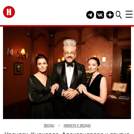
Перейти на главную
Telegram канал HEL
Группа HELLO В
Канал HELLO
ЗВЕЗДЫ
/
НОВОСТИ О ЗВЕЗДАХ