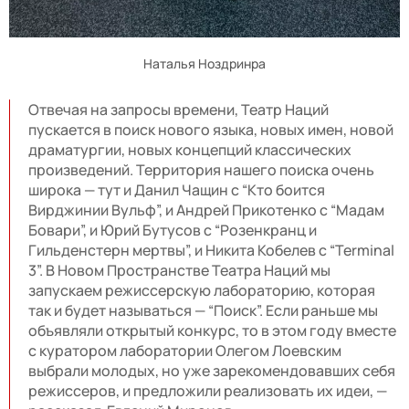
Наталья Ноздринра
Отвечая на запросы времени, Театр Наций
пускается в поиск нового языка, новых имен, новой
драматургии, новых концепций классических
произведений. Территория нашего поиска очень
широка — тут и Данил Чащин с “Кто боится
Вирджинии Вульф”, и Андрей Прикотенко с “Мадам
Бовари”, и Юрий Бутусов с “Розенкранц и
Гильденстерн мертвы”, и Никита Кобелев с “Terminal
3”. В Новом Пространстве Театра Наций мы
запускаем режиссерскую лабораторию, которая
так и будет называться — “Поиск”. Если раньше мы
объявляли открытый конкурс, то в этом году вместе
с куратором лаборатории Олегом Лоевским
выбрали молодых, но уже зарекомендовавших себя
режиссеров, и предложили реализовать их идеи, —