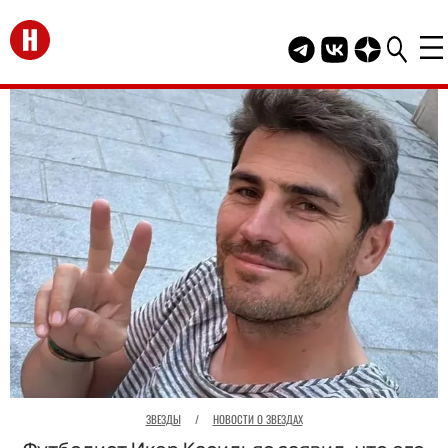
Перейти на главную
Telegram канал HEL
Группа HELLO В
Канал HELLO
ЗВЕЗДЫ
/
НОВОСТИ О ЗВЕЗДАХ