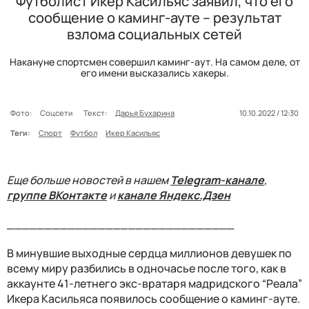
Футболист Икер Касильяс заявил, что его
сообщение о каминг-ауте – результат
взлома социальных сетей
Накануне спортсмен совершил каминг-аут. На самом деле, от
его имени высказались хакеры.
Фото:
Соцсети
Текст:
Дарья Бухарина
10.10.2022 / 12:30
Теги:
Спорт
Футбол
Икер Касильяс
Еще больше новостей в нашем
Telegram-канале
,
группе ВКонтакте
и
канале Яндекс.Дзен
______________________________
В минувшие выходные сердца миллионов девушек по
всему миру разбились в одночасье после того, как в
аккаунте 41-летнего экс-вратаря мадридского “Реала”
Икера Касильяса появилось сообщение о каминг-ауте.