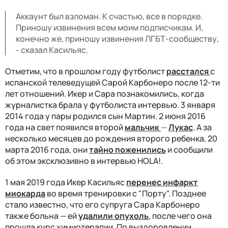
Аккаунт был взломан. К счастью, все в порядке.
Приношу извинения всем моим подписчикам. И,
конечно же, приношу извинения ЛГБТ-сообществу,
- сказал Касильяс.
Отметим, что в прошлом году футболист
расстался
с
испанской телеведущей Сарой Карбонеро после 12-ти
лет отношений. Икер и Сара познакомились, когда
журналистка брала у футболиста интервью. 3 января
2014 года у пары родился сын Мартин. 2 июня 2016
года на свет появился второй
мальчик
—
Лукас
. А за
несколько месяцев до рождения второго ребенка, 20
марта 2016 года, они
тайно поженились
и сообщили
об этом эксклюзивно в интервью HOLA!.
1 мая 2019 года Икер Касильяс
перенес инфаркт
миокарда
во время тренировки с "Порту". Позднее
стало известно, что его супруга Сара Карбонеро
также больна — ей
удалили опухоль
, после чего она
прошла курс химиотерапии. По выздоровлении