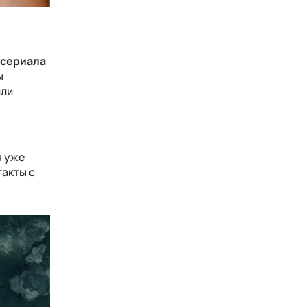
 сериала
ы
шли
я уже
такты с