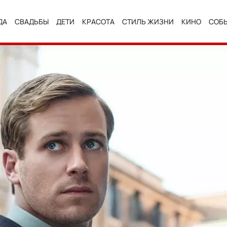
ДА
СВАДЬБЫ
ДЕТИ
КРАСОТА
СТИЛЬ ЖИЗНИ
КИНО
СОБ