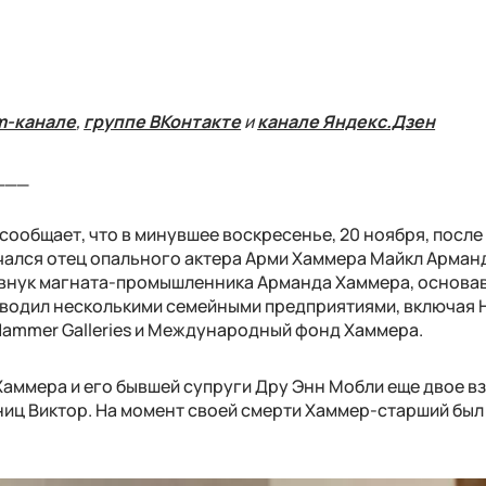
m-канале
,
группе ВКонтакте
и
канале Яндекс.Дзен
___
сообщает, что в минувшее воскресенье, 20 ноября, после
чался отец опального актера Арми Хаммера Майкл Арман
внук магната-промышленника Арманда Хаммера, основа
водил несколькими семейными предприятиями, включая
Hammer Galleries и Международный фонд Хаммера.
Хаммера и его бывшей супруги Дру Энн Мобли еще двое в
ниц Виктор. На момент своей смерти Хаммер-старший был