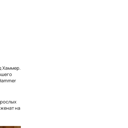
д Хаммер.
вшего
 Hammer
зрослых
 женат на