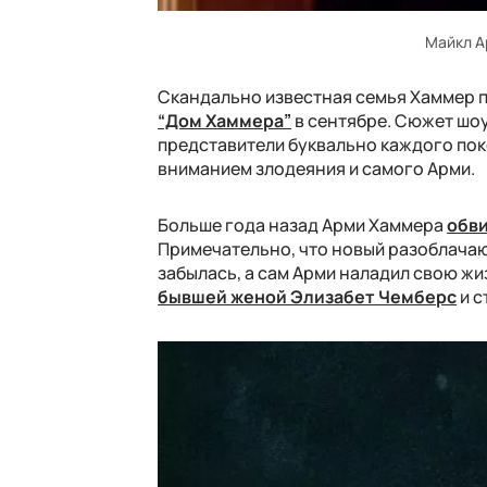
Майкл А
Скандально известная семья Хаммер п
“Дом Хаммера”
в сентябре. Сюжет шоу
представители буквально каждого пок
вниманием злодеяния и самого Арми.
Больше года назад Арми Хаммера
обви
Примечательно, что новый разоблачающ
забылась, а сам Арми наладил свою жи
бывшей женой Элизабет Чемберс
и с