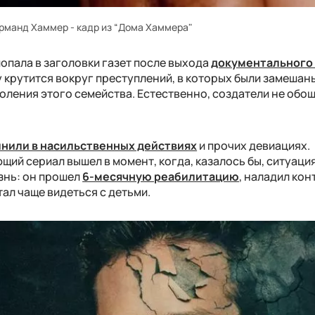
рманд Хаммер - кадр из “Дома Хаммера"
опала в заголовки газет после выхода
документального
 крутится вокруг преступлений, в которых были замешан
оления этого семейства. Естественно, создатели не обо
нили в насильственных действиях
и прочих девиациях.
ий сериал вышел в момент, когда, казалось бы, ситуаци
знь: он прошел
6-месячную реабилитацию
, наладил кон
тал чаще видеться с детьми.