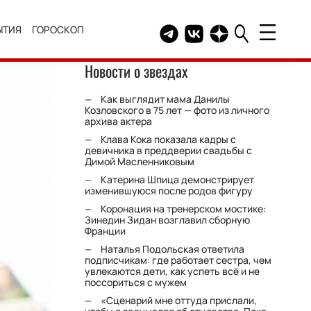
ЫТИЯ
ГОРОСКОП
Telegram канал HELLO
Группа HELLO Вконтакт
Канал HELLO в Дзе
Новости о звездах
Как выглядит мама Данилы
Козловского в 75 лет — фото из личного
архива актера
Клава Кока показала кадры с
девичника в преддверии свадьбы с
Димой Масленниковым
Катерина Шпица демонстрирует
изменившуюся после родов фигуру
Коронация на тренерском мостике:
Зинедин Зидан возглавил сборную
Франции
Наталья Подольская ответила
подписчикам: где работает сестра, чем
увлекаются дети, как успеть всё и не
поссориться с мужем
«Сценарий мне оттуда прислали,