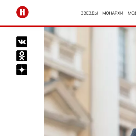
Перейти на главную
ЗВЕЗДЫ
МОНАРХИ
МО
Поделиться Вконтакте
Поделиться в Одноклассниках
Подписаться на нас в Дзен