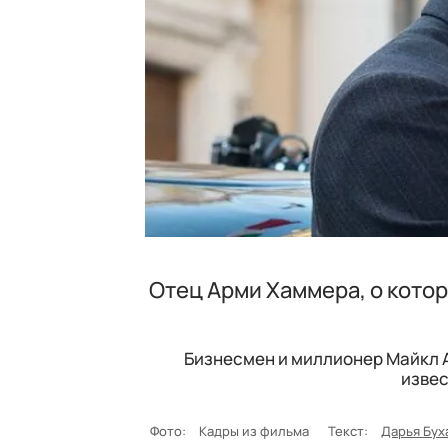
Отец Арми Хаммера, о котор
Бизнесмен и миллионер Майкл А
извес
Фото:
Кадры из фильма
Текст:
Дарья Бух