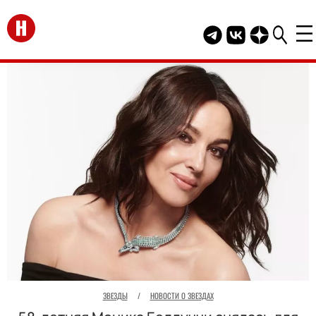
Перейти на главную
Telegram канал HEL
Группа HELLO В
Канал HELLO
ЗВЕЗДЫ
/
НОВОСТИ О ЗВЕЗДАХ