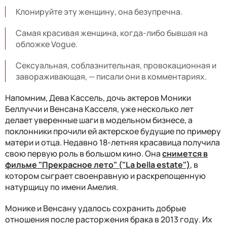
Клонируйте эту женщину, она безупречна.
Самая красивая женщина, когда-либо бывшая на
обложке Vogue.
Сексуальная, соблазнительная, провокационная и
завораживающая, — писали они в комментариях.
Напомним, Дева Кассель, дочь актеров Моники
Беллуччи и Венсана Касселя, уже несколько лет
делает уверенные шаги в модельном бизнесе, а
поклонники прочили ей актерское будущие по примеру
матери и отца. Недавно 18-летняя красавица получила
свою первую роль в большом кино. Она
снимется в
фильме "Прекрасное лето" ("La bella estate")
, в
котором сыграет своенравную и раскрепощенную
натурщицу по имени Амелия.
Монике и Венсану удалось сохранить добрые
отношения после расторжения брака в 2013 году. Их