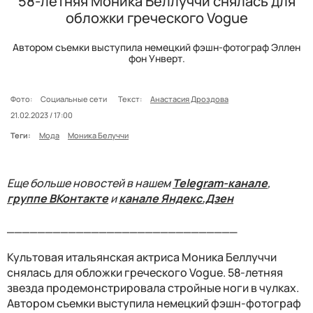
58-летняя Моника Беллуччи снялась для
обложки греческого Vogue
Автором съемки выступила немецкий фэшн-фотограф Эллен
фон Унверт.
Фото:
Социальные сети
Текст:
Анастасия Дроздова
21.02.2023 / 17:00
Теги:
Мода
Моника Белуччи
Еще больше новостей в нашем
Telegram-канале
,
группе ВКонтакте
и
канале Яндекс.Дзен
______________________________
Культовая итальянская актриса Моника Беллуччи
снялась для обложки греческого Vogue. 58-летняя
звезда продемонстрировала стройные ноги в чулках.
Автором съемки выступила немецкий фэшн-фотограф