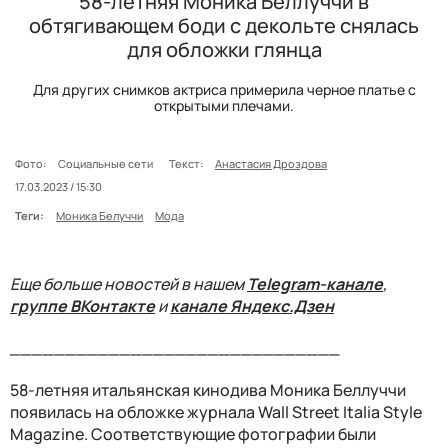
58-летняя Моника Беллуччи в
обтягивающем боди с декольте снялась
для обложки глянца
Для других снимков актриса примерила черное платье с
открытыми плечами.
Фото:
Социальные сети
Текст:
Анастасия Дроздова
17.03.2023 / 15:30
Теги:
Моника Белуччи
Мода
Еще больше новостей в нашем
Telegram-канале
,
группе ВКонтакте
и
канале Яндекс.Дзен
______________________________
58-летняя итальянская кинодива Моника Беллуччи
появилась на обложке журнала Wall Street Italia Style
Magazine. Соответствующие фотографии были