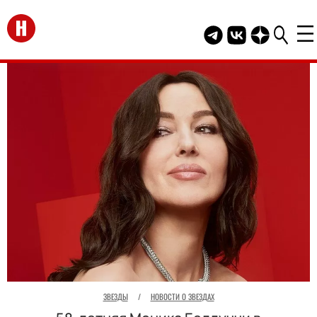
Перейти на главную
Telegram канал HEL
Группа HELLO В
Канал HELLO
ЗВЕЗДЫ
/
НОВОСТИ О ЗВЕЗДАХ