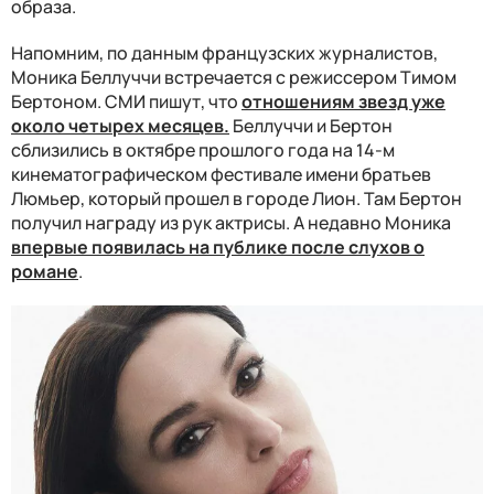
образа.
Напомним, по данным французских журналистов,
Моника Беллуччи встречается с режиссером Тимом
Бертоном. СМИ пишут, что
отношениям звезд уже
около четырех месяцев.
Беллуччи и Бертон
сблизились в октябре прошлого года на 14-м
кинематографическом фестивале имени братьев
Люмьер, который прошел в городе Лион. Там Бертон
получил награду из рук актрисы. А недавно Моника
впервые появилась на публике после слухов о
романе
.