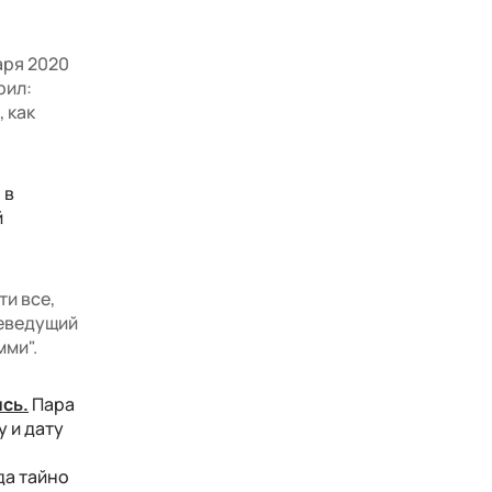
аря 2020
рил:
, как
 в
й
ти все,
леведущий
мми".
сь.
Пара
 и дату
да тайно