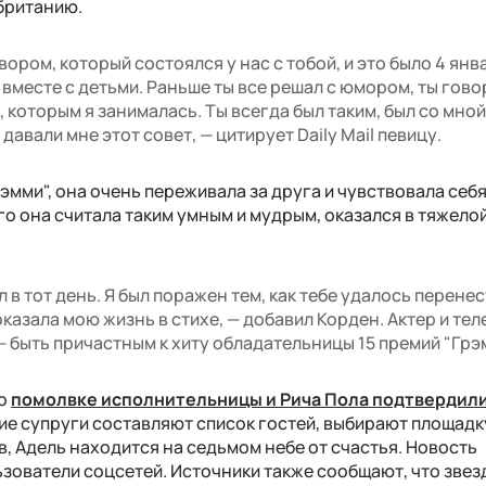
обританию.
ором, который состоялся у нас с тобой, и это было 4 янв
е вместе с детьми. Раньше ты все решал с юмором, ты гово
, которым я занималась. Ты всегда был таким, был со мной
давали мне этот совет, — цитирует Daily Mail певицу.
мми", она очень переживала за друга и чувствовала себя
го она считала таким умным и мудрым, оказался в тяжело
л в тот день. Я был поражен тем, как тебе удалось перенес
оказала мою жизнь в стихе, — добавил Корден. Актер и те
 — быть причастным к хиту обладательницы 15 премий "Грэ
 о
помолвке исполнительницы и Рича Пола подтвердили
ие супруги составляют список гостей, выбирают площадку
, Адель находится на седьмом небе от счастья. Новость
ователи соцсетей. Источники также сообщают, что звез