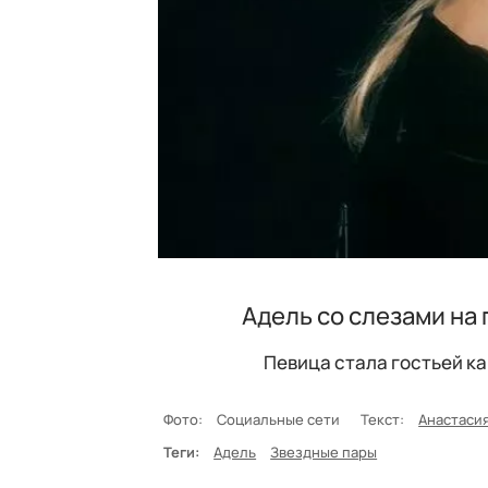
Адель со слезами на 
Певица стала гостьей к
Фото:
Социальные сети
Текст:
Анастаси
Теги:
Адель
Звездные пары