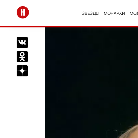
Перейти на главную
ЗВЕЗДЫ
МОНАРХИ
МО
Поделиться Вконтакте
Поделиться в Одноклассниках
Подписаться на нас в Дзен