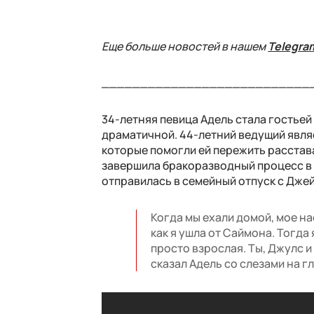
Еще больше новостей в нашем
Telegra
___________________________
34-летняя певица Адель стала гостье
драматичной. 44-летний ведущий являе
которые помогли ей пережить расста
завершила бракоразводный процесс в 
отправилась в семейный отпуск с Джей
Когда мы ехали домой, мое на
как я ушла от Саймона. Тогда 
просто взрослая. Ты, Джулс и
сказал Адель со слезами на гл