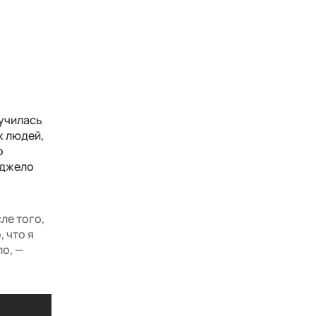
лучилась
х людей,
о
нджело
ле того,
, что я
о, —