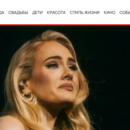
ДА
СВАДЬБЫ
ДЕТИ
КРАСОТА
СТИЛЬ ЖИЗНИ
КИНО
СОБ