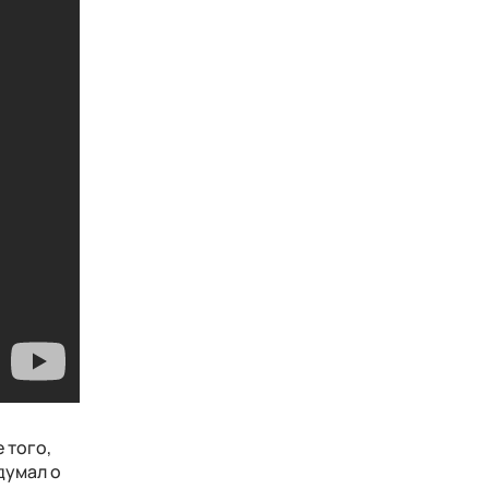
 того,
думал о