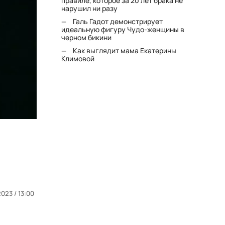
правиле, которое за 20 лет брака не
нарушил ни разу
Галь Гадот демонстрирует
идеальную фигуру Чудо-женщины в
черном бикини
Как выглядит мама Екатерины
Климовой
023 / 13:00