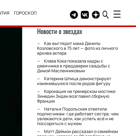
ЫТИЯ
ГОРОСКОП
Telegram канал HELLO
Группа HELLO Вконтакт
Канал HELLO в Дзе
Новости о звездах
Как выглядит мама Данилы
Козловского в 75 лет — фото из личного
архива актера
Клава Кока показала кадры с
девичника в преддверии свадьбы с
Димой Масленниковым
Катерина Шпица демонстрирует
изменившуюся после родов фигуру
Коронация на тренерском мостике:
Зинедин Зидан возглавил сборную
Франции
Наталья Подольская ответила
подписчикам: где работает сестра, чем
увлекаются дети, как успеть всё и не
поссориться с мужем
Мэтт Деймон рассказал о семейном