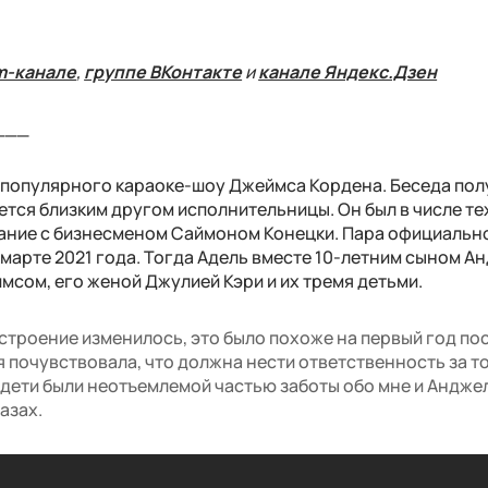
m-канале
,
группе ВКонтакте
и
канале Яндекс.Дзен
___
й популярного караоке-шоу Джеймса Кордена. Беседа по
тся близким другом исполнительницы. Он был в числе те
вание с бизнесменом Саймоном Конецки. Пара официальн
марте 2021 года. Тогда Адель вместе 10-летним сыном А
мсом, его женой Джулией Кэри и их тремя детьми.
строение изменилось, это было похоже на первый год пос
я почувствовала, что должна нести ответственность за то
 дети были неотъемлемой частью заботы обо мне и Анджел
азах.