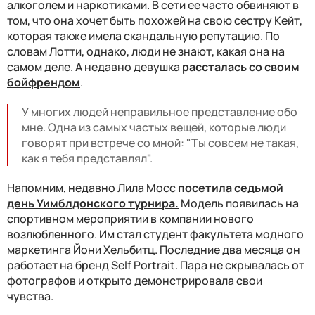
алкоголем и наркотиками. В сети ее часто обвиняют в
том, что она хочет быть похожей на свою сестру Кейт,
которая также имела скандальную репутацию. По
словам Лотти, однако, люди не знают, какая она на
самом деле. А недавно девушка
рассталась со своим
бойфрендом
.
У многих людей неправильное представление обо
мне. Одна из самых частых вещей, которые люди
говорят при встрече со мной: "Ты совсем не такая,
как я тебя представлял".
Напомним, недавно Лила Мосс
посетила седьмой
день Уимблдонского турнира.
Модель появилась на
спортивном мероприятии в компании нового
возлюбленного. Им стал студент факультета модного
маркетинга Йони Хельбитц. Последние два месяца он
работает на бренд Self Portrait. Пара не скрывалась от
фотографов и открыто демонстрировала свои
чувства.