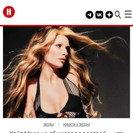
Перейти на главную
Telegram канал HEL
Группа HELLO В
Канал HELLO
ЗВЕЗДЫ
/
НОВОСТИ О ЗВЕЗДАХ