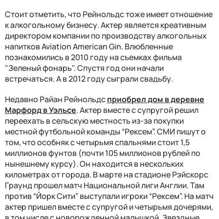
Стоит отметить, что Рейнольдс тоже имеет отношение
к алкогольному бизнесу. Актер является креативным
директором компании по производству алкогольных
напитков Aviation American Gin. Влюбленные
познакомились в 2010 году на съемках фильма
"Зеленый фонарь". Спустя год они начали
встречаться. А в 2012 году сыграли свадьбу.
Недавно Райан Рейнольдс
приобрел дом в деревне
Марфорд в Уэльсе
. Актер вместе с супругой решил
переехать в сельскую местность из-за покупки
местной футбольной команды “Рексем”. СМИ пишут о
том, что особняк с четырьмя спальнями стоит 1,5
миллионов фунтов (почти 105 миллионов рублей по
нынешнему курсу). Он находится в нескольких
километрах от города. В марте на стадионе Рэйскорс
Граунд прошел матч Национальной лиги Англии. Там
против “Йорк Сити” выступали игроки “Рексем”. На матч
актер пришел вместе с супругой и четырьмя дочерями,
в том числе с новорожденной малышкой. Звездные