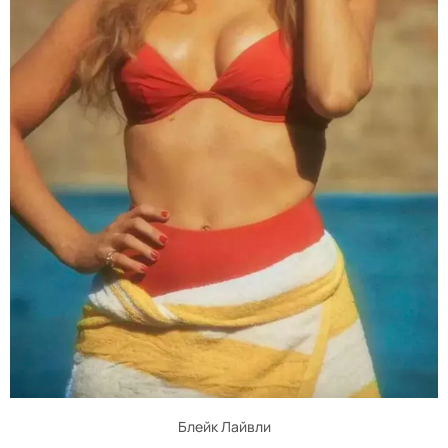
Блейк Лайвли