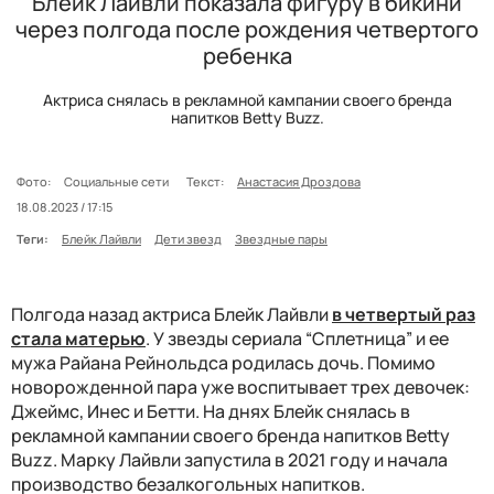
Блейк Лайвли показала фигуру в бикини
через полгода после рождения четвертого
ребенка
Актриса снялась в рекламной кампании своего бренда
напитков Betty Buzz.
Фото:
Социальные сети
Текст:
Анастасия Дроздова
18.08.2023 / 17:15
Теги:
Блейк Лайвли
Дети звезд
Звездные пары
Полгода назад актриса Блейк Лайвли
в четвертый раз
стала матерью
. У звезды сериала “Сплетница” и ее
мужа Райана Рейнольдса родилась дочь. Помимо
новорожденной пара уже воспитывает трех девочек:
Джеймс, Инес и Бетти. На днях Блейк снялась в
рекламной кампании своего бренда напитков Betty
Buzz. Марку Лайвли запустила в 2021 году и начала
производство безалкогольных напитков.