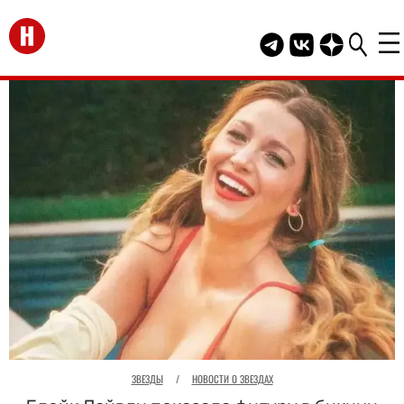
Перейти на главную
Telegram канал HEL
Группа HELLO В
Канал HELLO
ЗВЕЗДЫ
/
НОВОСТИ О ЗВЕЗДАХ