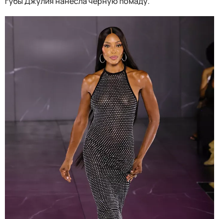
губы Джулия нанесла черную помаду.