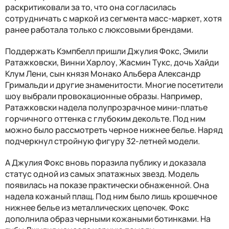
раскритиковали за то, что она согласилась
сотрудничать с маркой из сегмента масс-маркет, хотя
ранее работала только с люксовыми брендами.
Поддержать Кэмпбелл пришли Джулия Фокс, Эмили
Ратажковски, Винни Харлоу, Жасмин Тукс, дочь Хайди
Клум Лени, сын князя Монако Альбера Александр
Гримальди и другие знаменитости. Многие посетители
шоу выбрали провокационные образы. Например,
Ратажковски надела полупрозрачное мини-платье
горчичного оттенка с глубоким декольте. Под ним
можно было рассмотреть черное нижнее белье. Наряд
подчеркнул стройную фигуру 32-летней модели.
А Джулия Фокс вновь поразила публику и доказала
статус одной из самых эпатажных звезд. Модель
появилась на показе практически обнаженной. Она
надела кожаный плащ. Под ним было лишь крошечное
нижнее белье из металлических цепочек. Фокс
дополнила образ черными кожаными ботинками. На