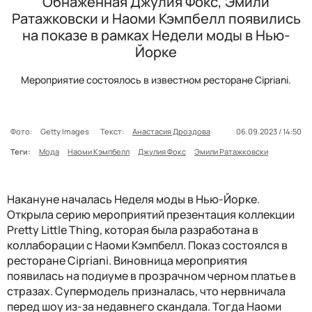
Обнаженная Джулия Фокс, Эмили
Ратажковски и Наоми Кэмпбелл появились
на показе в рамках Недели моды в Нью-
Йорке
Мероприятие состоялось в известном ресторане Cipriani.
Фото:
Getty Images
Текст:
Анастасия Дроздова
06.09.2023 / 14:50
Теги:
Мода
Наоми Кэмпбелл
Джулия Фокс
Эмили Ратажковски
Накануне началась Неделя моды в Нью-Йорке.
Открыла серию мероприятий презентация коллекции
Pretty Little Thing, которая была разработана в
коллаборации с Наоми Кэмпбелл. Показ состоялся в
ресторане Cipriani. Виновница мероприятия
появилась на подиуме в прозрачном черном платье в
стразах. Супермодель призналась, что нервничала
перед шоу из-за недавнего скандала. Тогда Наоми