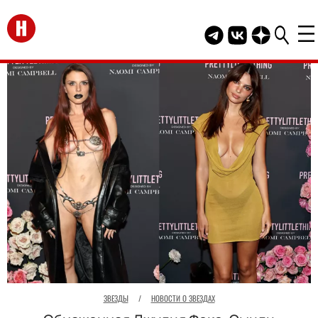
Перейти на главную
Telegram канал HEL
Группа HELLO В
Канал HELLO
ЗВЕЗДЫ
/
НОВОСТИ О ЗВЕЗДАХ