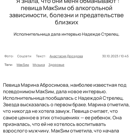
“Я знала, что они меня обманывают”:
певица МакSим об алкогольной
зависимости, болезни и предательстве
близких
Исполнительница дала интервью Надежде Стрелец.
Фото:
Соцсети
Текст:
Анастасия Дроздова
30.10.2023 / 10:45
Теги:
МакSим
Музыка
Здоровье
Певица Марина Абросимова, наиболее известная под
псевдонимом МакSим, дала новое интервью.
Исполнительница пообщалась с Надеждой Стрелец.
Звезда высказалась о первом браке. Марина отметила,
что никогда не хотела замуж. Певица считает, что
самое ценное в этих отношениях — ее ребенок. Она
призналась, что ей не хотелось воспитывать
взрослого мужчину. МакSим отметила, что начала