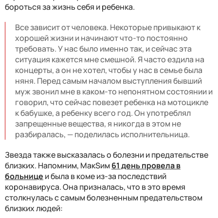
бороться за жизнь себя и ребенка.
Все зависит от человека. Некоторые привыкают к
хорошей жизни и начинают что-то постоянно
требовать. У нас было именно так, и сейчас эта
ситуация кажется мне смешной. Я часто ездила на
концерты, а он не хотел, чтобы у нас в семье была
няня. Перед самым началом выступления бывший
муж звонил мне в каком-то непонятном состоянии и
говорил, что сейчас повезет ребенка на мотоцикле
к бабушке, а ребенку всего год. Он употреблял
запрещенные вещества, я никогда в этом не
разбиралась, — поделилась исполнительница.
Звезда также высказалась о болезни и предательстве
близких. Напомним, МакSим
61 день провела в
больнице
и была в коме из-за последствий
коронавируса. Она призналась, что в это время
столкнулась с самым болезненным предательством
близких людей: