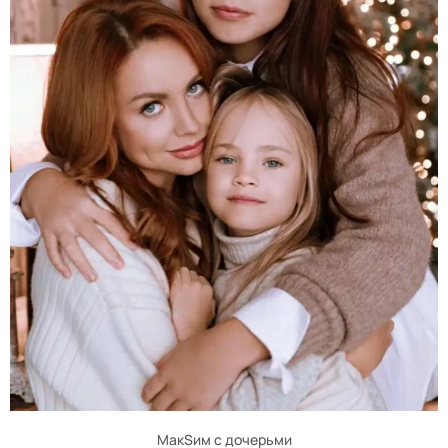
МакSим с дочерьми