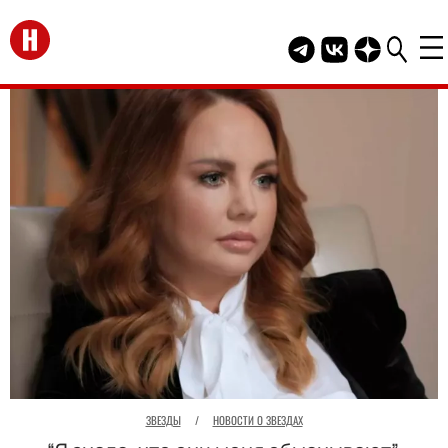
Перейти на главную
Telegram канал HEL
Группа HELLO В
Канал HELLO
ЗВЕЗДЫ
/
НОВОСТИ О ЗВЕЗДАХ