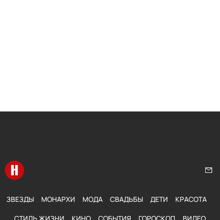
Перейти на главную
Нап
ЗВЕЗДЫ
МОНАРХИ
МОДА
СВАДЬБЫ
ДЕТИ
КРАСОТА
СТИЛЬ ЖИЗНИ
КИНО
СОБЫТИЯ
ГОРОСКОП
ВИДЕО