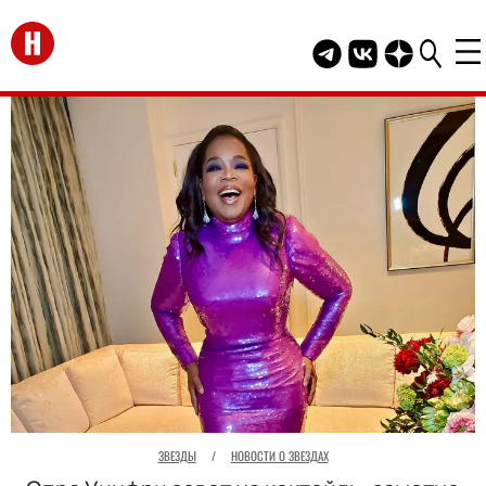
Перейти на главную
Telegram канал HEL
Группа HELLO В
Канал HELLO
ЗВЕЗДЫ
/
НОВОСТИ О ЗВЕЗДАХ