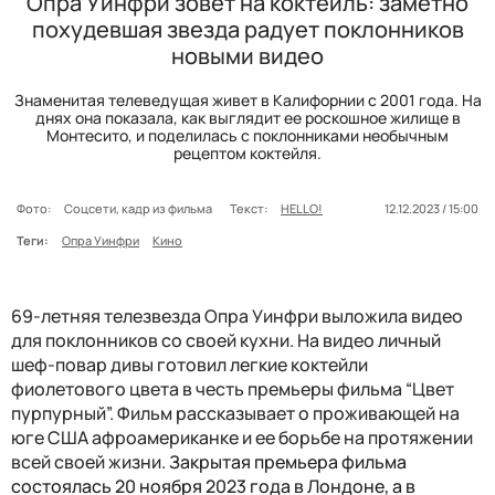
Опра Уинфри зовет на коктейль: заметно
похудевшая звезда радует поклонников
новыми видео
Знаменитая телеведущая живет в Калифорнии с 2001 года. На
днях она показала, как выглядит ее роскошное жилище в
Монтесито, и поделилась с поклонниками необычным
рецептом коктейля.
Фото:
Соцсети, кадр из фильма
Текст:
HELLO!
12.12.2023 / 15:00
Теги:
Опра Уинфри
Кино
69-летняя телезвезда Опра Уинфри выложила видео
для поклонников со своей кухни. На видео личный
шеф-повар дивы готовил легкие коктейли
фиолетового цвета в честь премьеры фильма “Цвет
пурпурный”. Фильм рассказывает о проживающей на
юге США афроамериканке и ее борьбе на протяжении
всей своей жизни.
Закрытая премьера фильма
состоялась 20 ноября 2023 года в Лондоне, а в