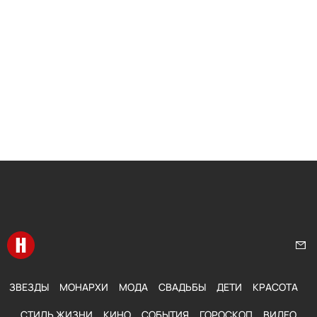
Перейти на главную
Нап
ЗВЕЗДЫ
МОНАРХИ
МОДА
СВАДЬБЫ
ДЕТИ
КРАСОТА
СТИЛЬ ЖИЗНИ
КИНО
СОБЫТИЯ
ГОРОСКОП
ВИДЕО