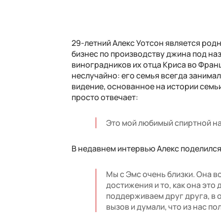
29-летний Алекс Уотсон является род
бизнес по производству джина под на
виноградников их отца Криса во Франц
неслучайно: его семья всегда занимала
видение, основанное на истории семьи
просто отвечает:
Это мой любимый спиртной на
В недавнем интервью Алекс поделился, 
Мы с Эмс очень близки. Она в
достижения и то, как она это
поддерживаем друг друга, в 
вызов и думали, что из нас по