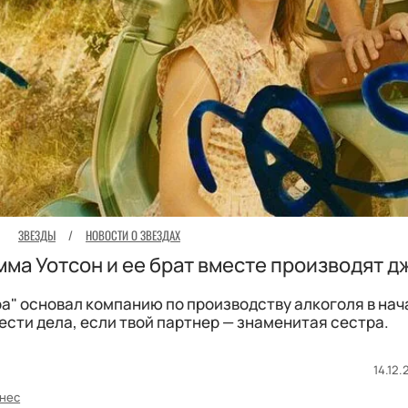
ЗВЕЗДЫ
/
НОВОСТИ О ЗВЕЗДАХ
мма Уотсон и ее брат вместе производят д
а" основал компанию по производству алкоголя в нач
вести дела, если твой партнер — знаменитая сестра.
14.12.
нес