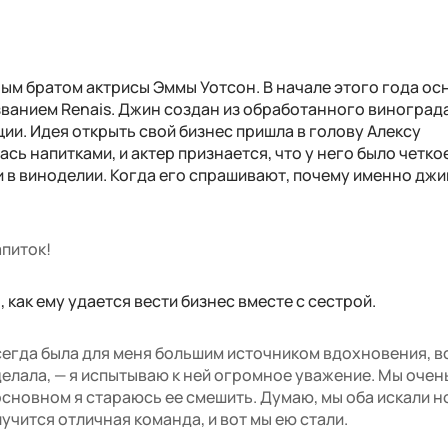
ным братом актрисы Эммы Уотсон. В начале этого года ос
званием Renais. Джин создан из обработанного винограда
ии. Идея открыть свой бизнес пришла в голову Алексу
сь напитками, и актер признается, что у него было четко
 в виноделии. Когда его спрашивают, почему именно джи
питок!
как ему удается вести бизнес вместе с сестрой.
сегда была для меня большим источником вдохновения, в
 делала, — я испытываю к ней огромное уважение. Мы очен
основном я стараюсь ее смешить. Думаю, мы оба искали 
лучится отличная команда, и вот мы ею стали.