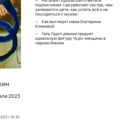
Наталья Подольская ответила
подписчикам: где работает сестра, чем
увлекаются дети, как успеть всё и не
поссориться с мужем
Как выглядит мама Екатерины
Климовой
Галь Гадот демонстрирует
идеальную фигуру Чудо-женщины в
черном бикини
жин
але 2023
2023 / 19:30