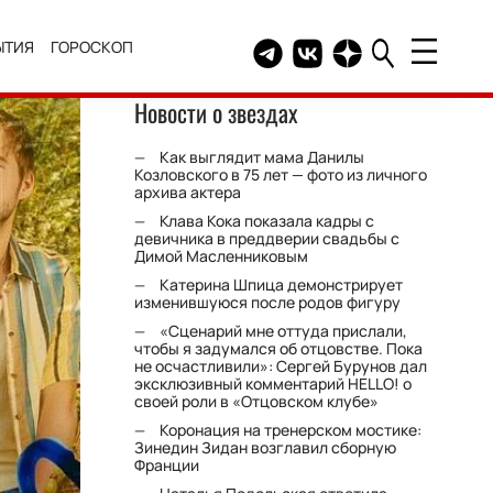
ЫТИЯ
ГОРОСКОП
Telegram канал HELLO
Группа HELLO Вконтакт
Канал HELLO в Дзе
Новости о звездах
Как выглядит мама Данилы
Козловского в 75 лет — фото из личного
архива актера
Клава Кока показала кадры с
девичника в преддверии свадьбы с
Димой Масленниковым
Катерина Шпица демонстрирует
изменившуюся после родов фигуру
«Сценарий мне оттуда прислали,
чтобы я задумался об отцовстве. Пока
не осчастливили»: Сергей Бурунов дал
эксклюзивный комментарий HELLO! о
своей роли в «Отцовском клубе»
Коронация на тренерском мостике:
Зинедин Зидан возглавил сборную
Франции