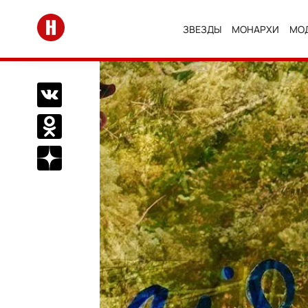
Перейти на главную
ЗВЕЗДЫ
МОНАРХИ
МО
Поделиться Вконтакте
Поделиться в Одноклассниках
Подписаться на нас в Дзен