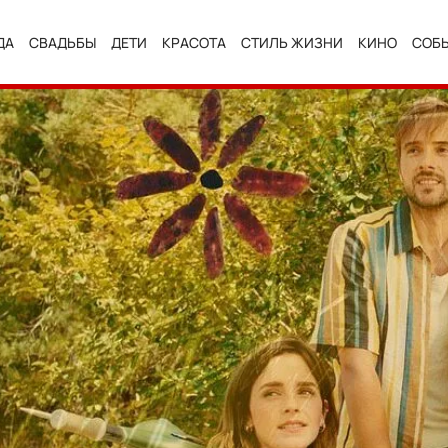
ДА
СВАДЬБЫ
ДЕТИ
КРАСОТА
СТИЛЬ ЖИЗНИ
КИНО
СОБ