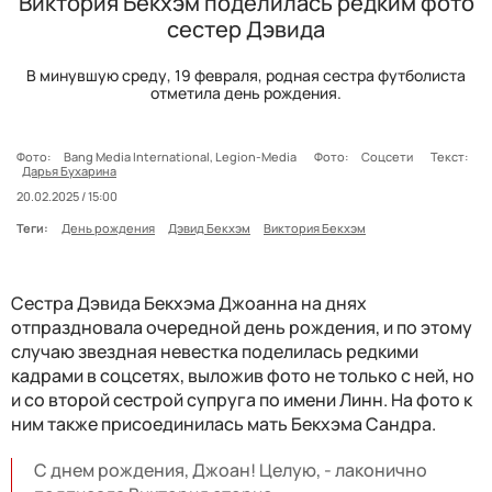
Виктория Бекхэм поделилась редким фото
сестер Дэвида
В минувшую среду, 19 февраля, родная сестра футболиста
отметила день рождения.
Фото:
Bang Media International, Legion-Media
Фото:
Соцсети
Текст:
Дарья Бухарина
20.02.2025 / 15:00
Теги:
День рождения
Дэвид Бекхэм
Виктория Бекхэм
Сестра Дэвида Бекхэма Джоанна на днях
отпраздновала очередной день рождения, и по этому
случаю звездная невестка поделилась редкими
кадрами в соцсетях, выложив фото не только с ней, но
и со второй сестрой супруга по имени Линн. На фото к
ним также присоединилась мать Бекхэма Сандра.
С днем рождения, Джоан! Целую, - лаконично