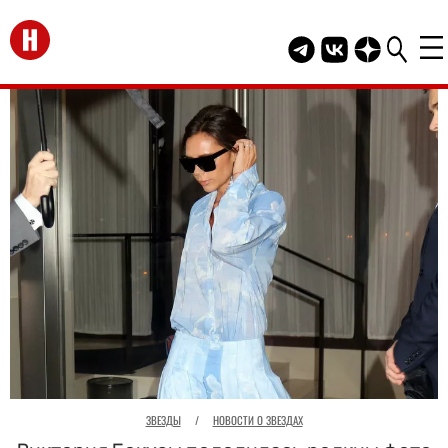
Перейти на главную
Telegram канал HEL
Группа HELLO В
Канал HELLO
ЗВЕЗДЫ
/
НОВОСТИ О ЗВЕЗДАХ