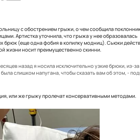
больницу с обострением грыжи, о чем сообщила поклонни
цами. Артистка уточнила, что грыжа у нее образовалась
х брюк (еще одна фобия в копилку модниц). Сьюки дейст
ной жизни носит преимущественно скинни.
месяцев назад я носила исключительно узкие брюки, из-за
 была слишком напугана, чтобы сказать вам об этом, - по
ция, или же грыжу пролечат консервативными методами.