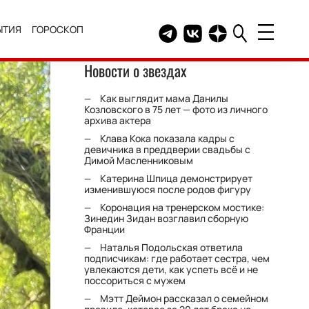
ЫТИЯ
ГОРОСКОП
Telegram канал HELLO
Группа HELLO Вконтакт
Канал HELLO в Дзе
Новости о звездах
Как выглядит мама Данилы
Козловского в 75 лет — фото из личного
архива актера
Клава Кока показала кадры с
девичника в преддверии свадьбы с
Димой Масленниковым
Катерина Шпица демонстрирует
изменившуюся после родов фигуру
Коронация на тренерском мостике:
Зинедин Зидан возглавил сборную
Франции
Наталья Подольская ответила
подписчикам: где работает сестра, чем
увлекаются дети, как успеть всё и не
поссориться с мужем
Мэтт Деймон рассказал о семейном