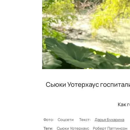
Сьюки Уотерхаус госпитал
Как 
Фото:
Соцсети
Текст:
Дарья Бухарина
Теги:
Сьюки Уотерхаус
Роберт Паттинсон