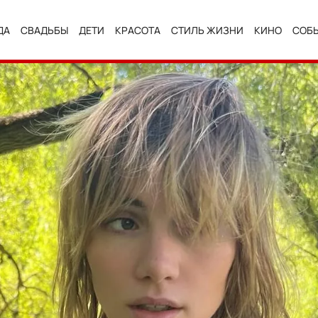
ДА
СВАДЬБЫ
ДЕТИ
КРАСОТА
СТИЛЬ ЖИЗНИ
КИНО
СОБ