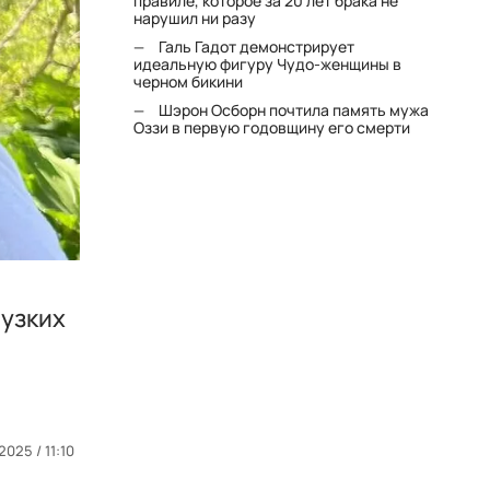
правиле, которое за 20 лет брака не
нарушил ни разу
Галь Гадот демонстрирует
идеальную фигуру Чудо-женщины в
черном бикини
Шэрон Осборн почтила память мужа
Оззи в первую годовщину его смерти
 узких
2025 / 11:10