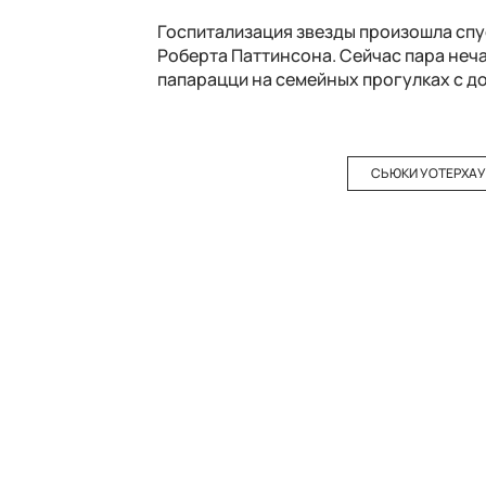
Госпитализация звезды произошла спу
Роберта Паттинсона. Сейчас пара неча
папарацци на семейных прогулках с д
СЬЮКИ УОТЕРХА