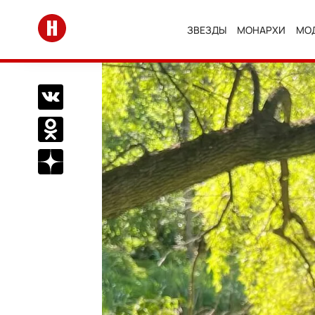
Перейти на главную
ЗВЕЗДЫ
МОНАРХИ
МО
Поделиться Вконтакте
Поделиться в Одноклассниках
Подписаться на нас в Дзен