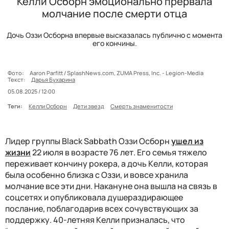
Келли Осборн эмоционально прервала
молчание после смерти отца
Дочь Оззи Осборна впервые высказалась публично с момента
его кончины.
Фото:
Aaron Parfitt / SplashNews.com, ZUMA Press, Inc. - Legion-Media
Текст:
Дарья Бухарина
05.08.2025 / 12:00
Теги:
Келли Осборн
Дети звезд
Смерть знаменитости
Лидер группы Black Sabbath Оззи Осборн
ушел из
жизни
22 июля в возрасте 76 лет. Его семья тяжело
переживает кончину рокера, а дочь Келли, которая
была особенно близка с Оззи, и вовсе хранила
молчание все эти дни. Накануне она вышла на связь в
соцсетях и опубликовала душераздирающее
послание, поблагодарив всех сочувствующих за
поддержку. 40-летняя Келли призналась, что