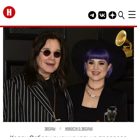
Перейти на главную
Telegram канал HEL
Группа HELLO В
Канал HELLO
ЗВЕЗДЫ
/
НОВОСТИ О ЗВЕЗДАХ