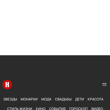
Перейти на главную
Нап
ЗВЕЗДЫ
МОНАРХИ
МОДА
СВАДЬБЫ
ДЕТИ
КРАСОТА
СТИЛЬ ЖИЗНИ
КИНО
СОБЫТИЯ
ГОРОСКОП
ВИДЕО