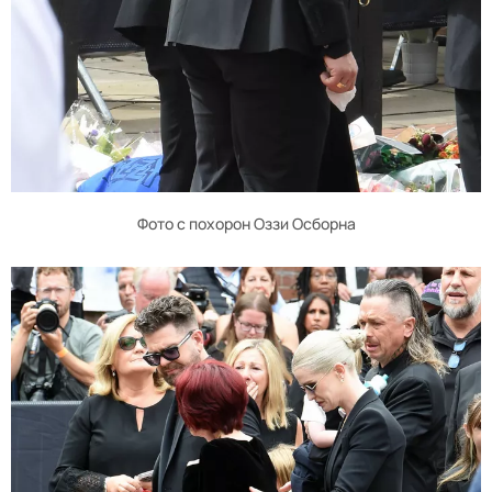
Фото с похорон Оззи Осборна