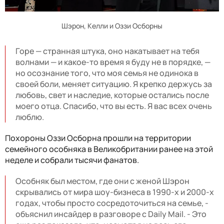
Шэрон, Келли и Оззи Осборны
Горе
—
странная штука, оно накатывает на тебя
волнами
—
и какое-то время я буду не в порядке,
—
но осознание того, что моя семья не одинока в
своей боли, меняет ситуацию. Я крепко держусь за
любовь, свет и наследие, которые остались после
моего отца. Спасибо, что вы есть. Я вас всех очень
люблю.
Похороны Оззи Осборна прошли на территории
семейного особняка в Великобритании ранее на этой
неделе и собрали тысячи фанатов.
Особняк был местом, где они с женой Шэрон
скрывались от мира шоу-бизнеса в 1990-х и 2000-х
годах, чтобы просто сосредоточиться на семье, -
объяснил инсайдер в разговоре с Daily Mail. - Это