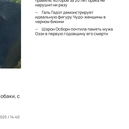
правиле, которое за 20 лет брака не
нарушил ни разу
Галь Гадот демонстрирует
идеальную фигуру Чудо-женщины в
черном бикини
Шэрон Осборн почтила память мужа
Оззи в первую годовщину его смерти
обаки, с
025 / 14:40