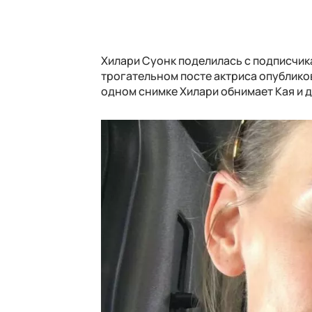
Хилари Суонк поделилась с подписчика
трогательном посте актриса опубликов
одном снимке Хилари обнимает Кая и д