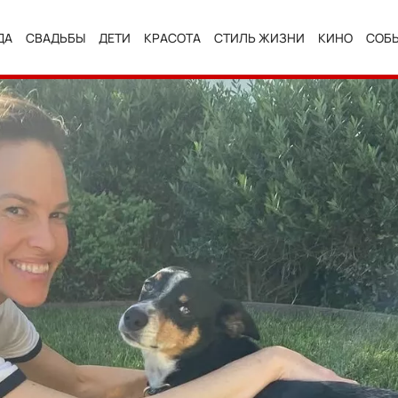
ДА
СВАДЬБЫ
ДЕТИ
КРАСОТА
СТИЛЬ ЖИЗНИ
КИНО
СОБ