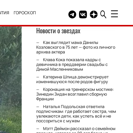
ЫТИЯ
ГОРОСКОП
Telegram канал HELLO
Группа HELLO Вконтакт
Канал HELLO в Дзе
Новости о звездах
Как выглядит мама Данилы
Козловского в 75 лет — фото из личного
архива актера
Клава Кока показала кадры с
девичника в преддверии свадьбы с
Димой Масленниковым
Катерина Шпица демонстрирует
изменившуюся после родов фигуру
Коронация на тренерском мостике:
Зинедин Зидан возглавил сборную
Франции
Наталья Подольская ответила
подписчикам: где работает сестра, чем
увлекаются дети, как успеть всё и не
поссориться с мужем
Мэтт Деймон рассказал о семейном