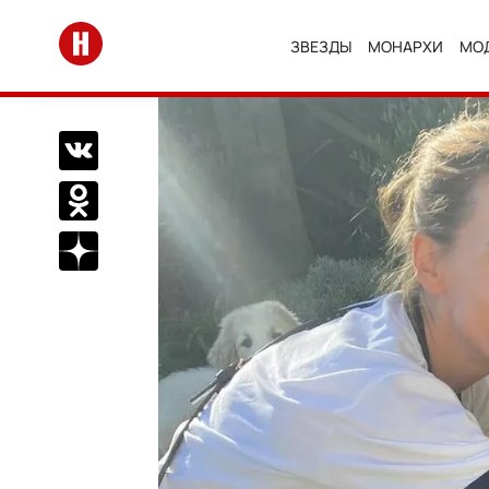
Перейти на главную
ЗВЕЗДЫ
МОНАРХИ
МО
Поделиться Вконтакте
Поделиться в Одноклассниках
Подписаться на нас в Дзен