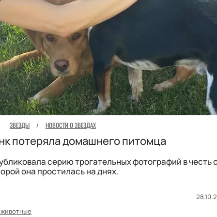
ЗВЕЗДЫ
/
НОВОСТИ О ЗВЕЗДАХ
нк потеряла домашнего питомца
убликовала серию трогательных фотографий в честь с
орой она простилась на днях.
28.10.2
 животные