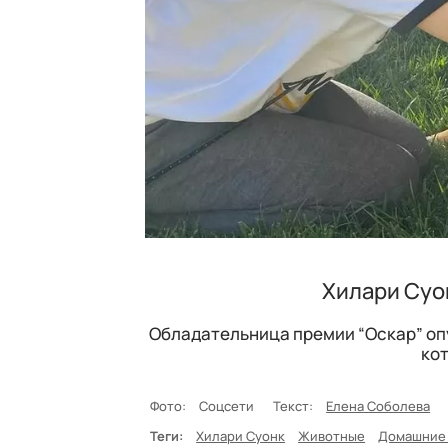
Хилари Суо
Обладательница премии “Оскар” оп
кот
Фото:
Соцсети
Текст:
Елена Соболева
Теги:
Хилари Суонк
Животные
Домашние