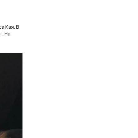
а Кая. В
т. На