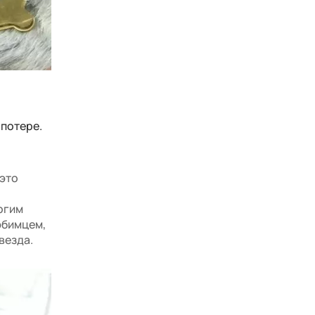
 потере.
 это
огим
юбимцем,
везда.