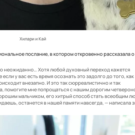
Хилари и Кай
ональное послание, в котором откровенно рассказала о
было неожиданно… Хотя любой духовный переход кажется
 если у вас есть время осознать это задолго до того, как
оисходит внезапно. И это так сюрреалистично и так
, помогите мне попрощаться с нашим дорогим четверон
хорошим мальчиком, его хитрый способ стать всеобщим л
даешь, останется в нашей памяти навсегда, — написала з