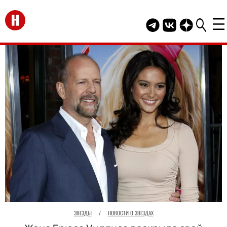
Перейти на главную
Telegram канал HEL
Группа HELLO В
Канал HELLO
ЗВЕЗДЫ
/
НОВОСТИ О ЗВЕЗДАХ