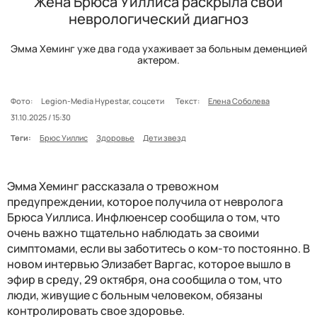
Жена Брюса Уиллиса раскрыла свой
неврологический диагноз
Эмма Хеминг уже два года ухаживает за больным деменцией
актером.
Фото:
Legion-Media Hypestar, соцсети
Текст:
Елена Соболева
31.10.2025 / 15:30
Теги:
Брюс Уиллис
Здоровье
Дети звезд
Эмма Хеминг рассказала о тревожном
предупреждении, которое получила от невролога
Брюса Уиллиса. Инфлюенсер сообщила о том, что
очень важно тщательно наблюдать за своими
симптомами, если вы заботитесь о ком-то постоянно. В
новом интервью Элизабет Варгас, которое вышло в
эфир в среду, 29 октября, она сообщила о том, что
люди, живущие с больным человеком, обязаны
контролировать свое здоровье.