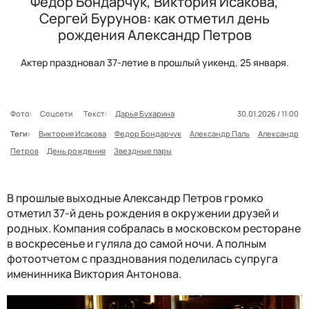
Федор Бондарчук, Виктория Исакова,
Сергей Бурунов: как отметил день
рождения Александр Петров
Актер праздновал 37-летие в прошлый уикенд, 25 января.
Фото:
Соцсети
Текст:
Дарья Бухарина
30.01.2026 / 11:00
Теги:
Виктория Исакова
Федор Бондарчук
Александр Паль
Александр
Петров
День рождения
Звездные пары
В прошлые выходные Александр Петров громко
отметил 37-й день рождения в окружении друзей и
родных. Компания собралась в московском ресторане
в воскресенье и гуляла до самой ночи. А полным
фотоотчетом с празднования поделилась супруга
именинника Виктория Антонова.