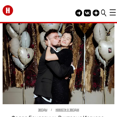
Перейти на главную
Telegram канал HEL
Группа HELLO В
Канал HELLO
ЗВЕЗДЫ
/
НОВОСТИ О ЗВЕЗДАХ