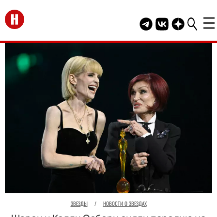
Перейти на главную
Telegram канал HEL
Группа HELLO В
Канал HELLO
ЗВЕЗДЫ
/
НОВОСТИ О ЗВЕЗДАХ