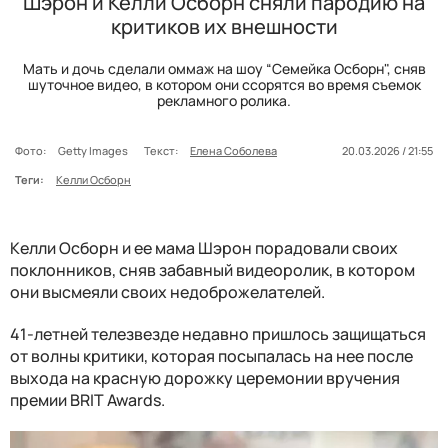
Шэрон и Келли Осборн сняли пародию на
критиков их внешности
Мать и дочь сделали оммаж на шоу “Семейка Осборн", сняв
шуточное видео, в котором они ссорятся во время съемок
рекламного ролика.
Фото:
Getty Images
Текст:
Елена Соболева
20.03.2026 / 21:55
Теги:
Келли Осборн
Келли Осборн и ее мама Шэрон порадовали своих
поклонников, сняв забавный видеоролик, в котором
они высмеяли своих недоброжелателей.
41-летней телезвезде недавно пришлось защищаться
от волны критики, которая посыпалась на нее после
выхода на красную дорожку церемонии вручения
премии BRIT Awards.