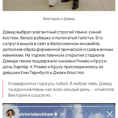
Виктория и Дэвид
Дэвид выбрал элегантный строгий темно-синий
костюм, белую рубашку и полосатый галстук. Его
супруга вышла в свет в белоснежном ансамбле,
дополнив образ фирменной прической и сдержанным
макияжем. На торжественном открытии стадиона
Дэвида также поддержали сыновья Ромео и Круз и
дочь Харпер. К Ромео и Крузу присоединились их
девушки Ким Тернбулл и Джеки Апостел.
Я невероятно горжусь тобой. Я люблю тебя, Дэвид,
ты вдохновляешь нас всех каждый день, – отметила
Виктория в соцсетях.