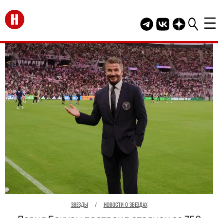
Перейти на главную
Telegram канал HEL
Группа HELLO В
Канал HELLO
ЗВЕЗДЫ
/
НОВОСТИ О ЗВЕЗДАХ