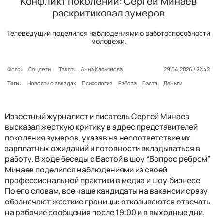
Конфликт поколений: Сергей Минаев
раскритиковал зумеров
Телеведущий поделился наблюдениями о работоспособности
молодежи.
Фото:
Соцсети
Текст:
Анна Касьянова
29.04.2026 / 22:42
Теги:
Новости о звездах
Психология
Работа
Баста
Деньги
Известный журналист и писатель Сергей Минаев
высказал жесткую критику в адрес представителей
поколения зумеров, указав на несоответствие их
зарплатных ожиданий и готовности вкладываться в
работу. В ходе беседы с Бастой в шоу “Вопрос ребром”
Минаев поделился наблюдениями из своей
профессиональной практики в медиа и шоу‑бизнесе.
По его словам, все чаще кандидаты на вакансии сразу
обозначают жесткие границы: отказываются отвечать
на рабочие сообщения после 19:00 и в выходные дни.