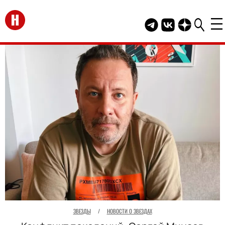
Перейти на главную
Telegram канал HEL
Группа HELLO В
Канал HELLO
ЗВЕЗДЫ
/
НОВОСТИ О ЗВЕЗДАХ