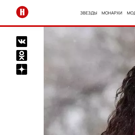
Перейти на главную
ЗВЕЗДЫ
МОНАРХИ
МО
Поделиться Вконтакте
Поделиться в Одноклассниках
Подписаться на нас в Дзен