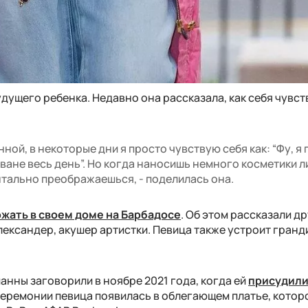
удущего ребенка. Недавно она рассказала, как себя чувст
ной, в некоторые дни я просто чувствую себя как: “Фу, я
иване весь день”. Но когда наносишь немного косметики л
тально преображаешься, - поделилась она.
жать в своем доме на Барбадосе
. Об этом рассказали д
Александер, акушер артистки. Певица также устроит гран
нны заговорили в ноябре 2021 года, когда ей
присудили
церемонии певица появилась в облегающем платье, котор