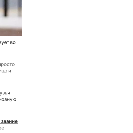
вует во
 просто
ицо и
рузья
диозную
 звание
ое