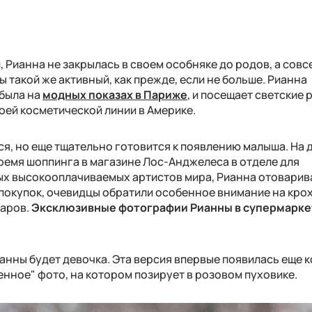
, Рианна не закрылась в своем особняке до родов, а совс
 такой же активный, как прежде, если не больше. Рианна
 была на
модных показах в Париже
, и посещает светские 
оей косметической линии в Америке.
ся, но еще тщательно готовится к появлению малыша. На 
время шоппинга в магазине Лос-Анджелеса в отделе для
ых высокооплачиваемых артистов мира, Рианна отоварив
 покупок, очевидцы обратили особенное внимание на кро
ларов.
Эксклюзивные фотографии Рианны в супермарке
ианны будет девочка. Эта версия впервые появилась еще 
нное" фото, на котором позирует в розовом пуховике.