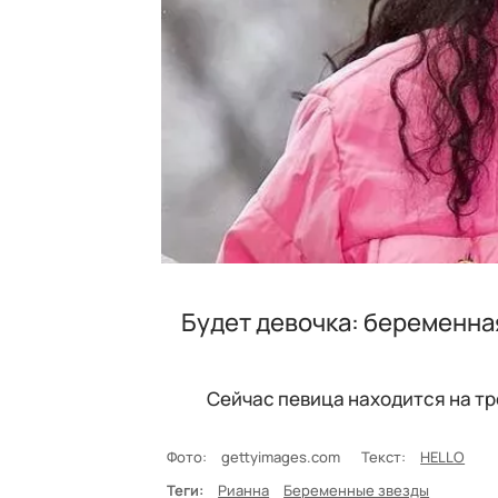
Будет девочка: беременна
Сейчас певица находится на т
Фото:
gettyimages.com
Текст:
HELLO
Теги:
Рианна
Беременные звезды