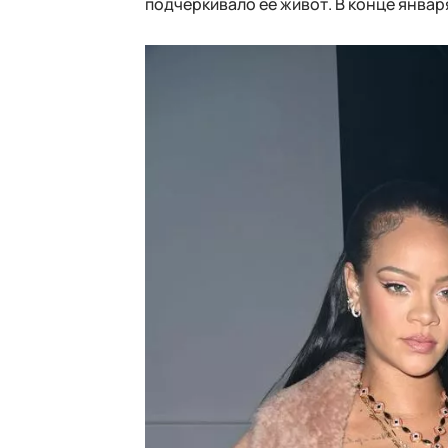
подчеркивало ее живот. В конце январ