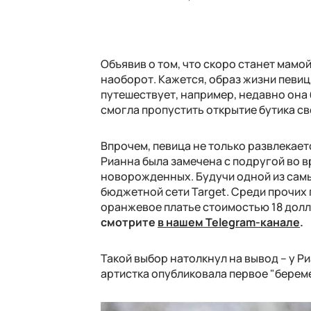
Объявив о том, что скоро станет мамой
наоборот. Кажется, образ жизни певицы
путешествует, например, недавно она
смогла пропустить открытие бутика св
Впрочем, певица не только развлекает
Рианна была замечена с подругой во 
новорожденных. Будучи одной из сам
бюджетной сети Target. Среди прочих
оранжевое платье стоимостью 18 дол
смотрите
в нашем Telegram-канале
.
Такой выбор натолкнул на вывод – у Р
артистка опубликовала первое "береме