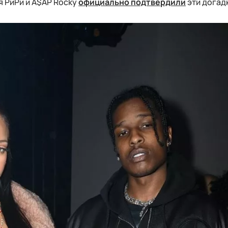
я РиРи и A$AP Rocky
официально подтвердили
эти догад