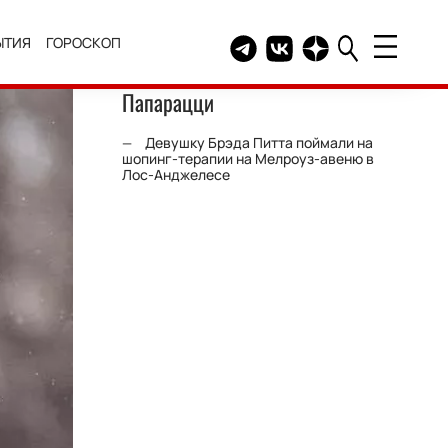
ЫТИЯ
ГОРОСКОП
Telegram канал HELLO
Группа HELLO Вконтакт
Канал HELLO в Дзе
Папарацци
Девушку Брэда Питта поймали на
шопинг-терапии на Мелроуз-авеню в
Лос-Анджелесе