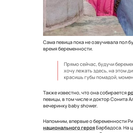
Сама певица пока не озвучивала пол б
время беременности.
Прямо сейчас, будучи беремен
хочу лежать здесь, на этом д
красишь губы помадой, момен
Также известно, что она собирается
ро
певицы, в том числе и доктор Сонита 
вечеринку baby shower.
Напомним, впервые о беременности Риа
национального героя
Барбадоса. На 