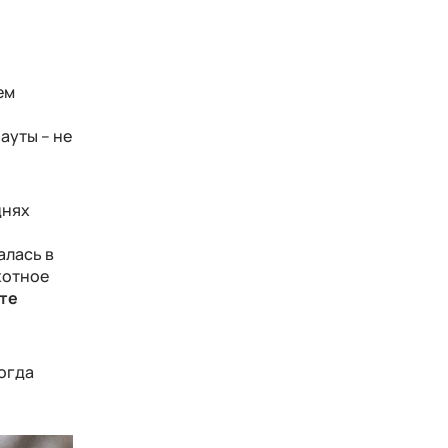
ем
рауты – не
днях
алась в
хотное
те
когда