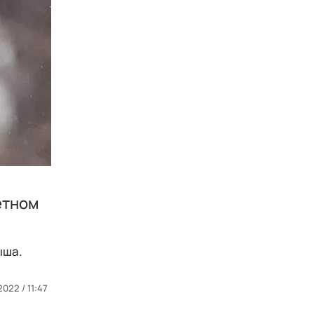
етном
ыша.
2022 / 11:47