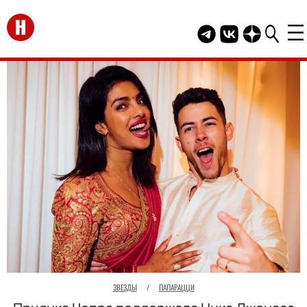
Перейти на главную
Telegram канал HEL
Группа HELLO В
Канал HELLO
ЗВЕЗДЫ
/
ПАПАРАЦЦИ