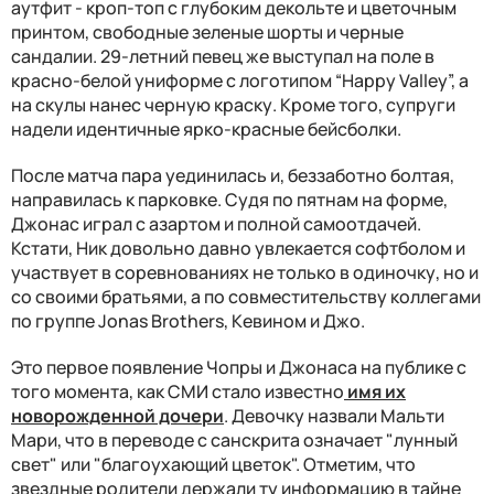
аутфит - кроп-топ с глубоким декольте и цветочным
принтом, свободные зеленые шорты и черные
сандалии. 29-летний певец же выступал на поле в
красно-белой униформе с логотипом “Happy Valley”, а
на скулы нанес черную краску. Кроме того, супруги
надели идентичные ярко-красные бейсболки.
После матча пара уединилась и, беззаботно болтая,
направилась к парковке. Судя по пятнам на форме,
Джонас играл с азартом и полной самоотдачей.
Кстати, Ник довольно давно увлекается софтболом и
участвует в соревнованиях не только в одиночку, но и
со своими братьями, а по совместительству коллегами
по группе Jonas Brothers, Кевином и Джо.
Это первое появление Чопры и Джонаса на публике с
того момента, как СМИ стало известно
имя их
новорожденной дочери
. Девочку назвали Мальти
Мари, что в переводе с санскрита означает "лунный
свет" или "благоухающий цветок". Отметим, что
звездные родители держали ту информацию в тайне