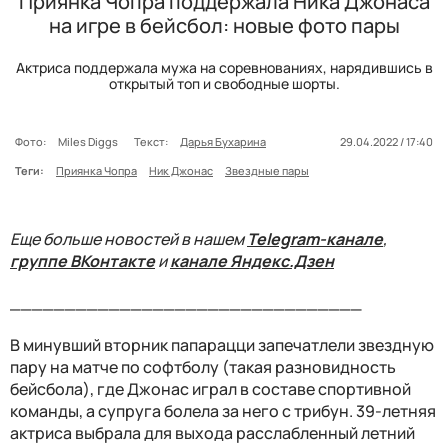
Приянка Чопра поддержала Ника Джонаса
на игре в бейсбол: новые фото пары
Актриса поддержала мужа на соревнованиях, нарядившись в
открытый топ и свободные шорты.
Фото:
Miles Diggs
Текст:
Дарья Бухарина
29.04.2022 / 17:40
Теги:
Приянка Чопра
Ник Джонас
Звездные пары
Еще больше новостей в нашем
Telegram-канале
,
группе ВКонтакте
и
канале Яндекс.Дзен
________________________________
В минувший вторник папарацци запечатлели звездную
пару на матче по софтболу (такая разновидность
бейсбола), где Джонас играл в составе спортивной
команды, а супруга болела за него с трибун. 39-летняя
актриса выбрала для выхода расслабленный летний