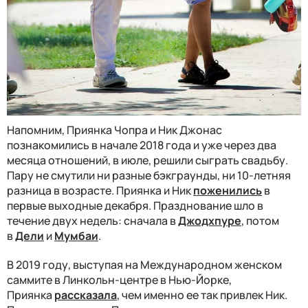
Напомним, Приянка Чопра и Ник Джонас
познакомились в начале 2018 года и уже через два
месяца отношений, в июле, решили сыграть свадьбу.
Пару не смутили ни разные бэкграунды, ни 10-летняя
разница в возрасте. Приянка и Ник
поженились
в
первые выходные декабря. Празднование шло в
течение двух недель: сначала в
Джодхпуре
, потом
в
Дели
и
Мумбаи
.
В 2019 году, выступая на Международном женском
саммите в Линкольн-центре в Нью-Йорке,
Приянка
рассказала
, чем именно ее так привлек Ник.