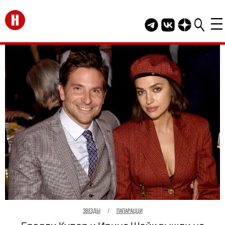
Перейти на главную
Telegram канал HEL
Группа HELLO В
Канал HELLO
ЗВЕЗДЫ
/
ПАПАРАЦЦИ