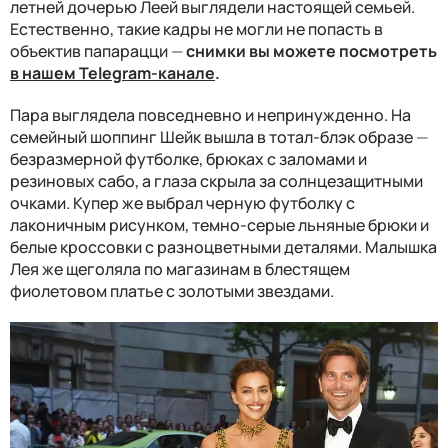
летней дочерью Леей выглядели настоящей семьей.
Естественно, такие кадры не могли не попасть в
объектив папарацци
—
снимки вы можете посмотреть
в нашем Telegram-канале
.
Пара выглядела повседневно и непринужденно. На
семейный шоппинг Шейк вышла в тотал-блэк образе
—
безразмерной футболке, брюках с заломами и
резиновых сабо, а глаза скрыла за солнцезащитными
очками. Купер же выбрал черную футболку с
лаконичным рисунком, темно-серые льняные брюки и
белые кроссовки с разноцветными деталями. Малышка
Лея же щеголяла по магазинам в блестящем
фиолетовом платье с золотыми звездами.