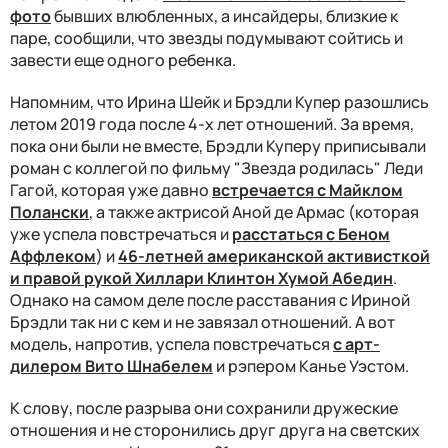
фото
бывших влюбленных, а инсайдеры, близкие к
паре, сообщили, что звезды подумывают сойтись и
завести еще одного ребенка.
Напомним, что Ирина Шейк и Брэдли Купер разошлись
летом 2019 года после 4-х лет отношений. За время,
пока они были не вместе, Брэдли Куперу приписывали
роман с коллегой по фильму "Звезда родилась" Леди
Гагой, которая уже давно
встречается с Майклом
Полански
, а также актрисой Аной де Армас (которая
уже успела повстречаться и
расстаться с Беном
Аффлеком
) и
46-летней американской активисткой
и правой рукой Хиллари Клинтон Хумой Абедин
.
Однако на самом деле после расставания с Ириной
Брэдли так ни с кем и не завязал отношений. А вот
модель, напротив, успела повстречаться
с арт-
дилером Вито Шнабелем
и рэпером Канье Уэстом.
К слову, после разрыва они сохранили дружеские
отношения и не сторонились друг друга на светских