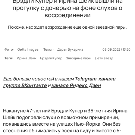
Брэдли Купер и Ирина Шейк вышли на
прогулку с дочерью на фоне слухов о
воссоединении
Похоже, нас ждет возрождение еще одной звездной пары.
Фото:
Getty Images
Текст:
Дарья Бухарина
08.09.2022 / 13:20
Теги:
Ирина Шейк
Брэдли Купер
Звездные пары
Дети звезд
Еще больше новостей в нашем
Telegram-канале
,
группе ВКонтакте
и
канале Яндекс.Дзен
______________________________
Накануне 47-летний Брэдли Купер и 36-летняя Ирина
Шейк подогрели слухи о возможном примирении,
появившись вместе на улицах Нью-Йорка. Они без
стеснения обнимались у всех на виду и вместе с 5-